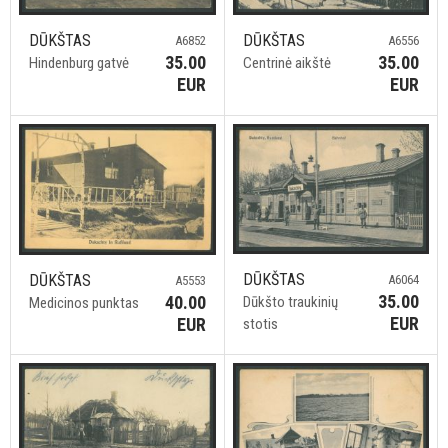
DŪKŠTAS
DŪKŠTAS
A6852
A6556
35.00
35.00
Hindenburg gatvė
Centrinė aikštė
EUR
EUR
DŪKŠTAS
DŪKŠTAS
A6064
A5553
35.00
40.00
Dūkšto traukinių
Medicinos punktas
EUR
EUR
stotis