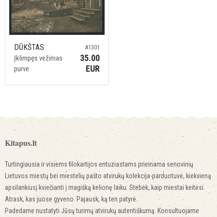
DŪKŠTAS
A1301
35.00
Įklimpęs vežimas
EUR
purve
Kitapus.lt
Turtingiausia ir visiems filokartijos entuziastams prieinama senovinių
Lietuvos miestų bei miestelių pašto atvirukų kolekcija-parduotuvė, kiekvieną
apsilankiusį kviečianti į magišką kelionę laiku. Stebėk, kaip miestai keitėsi.
Atrask, kas juose gyveno. Pajausk, ką ten patyrė.
Padedame nustatyti Jūsų turimų atvirukų autentiškumą. Konsultuojame