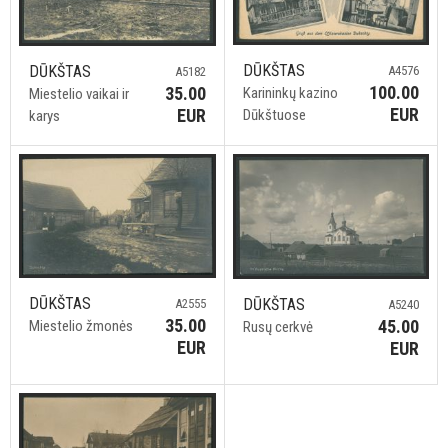
DŪKŠTAS
DŪKŠTAS
A4576
A5182
100.00
35.00
Karininkų kazino
Miestelio vaikai ir
EUR
EUR
Dūkštuose
karys
DŪKŠTAS
DŪKŠTAS
A2555
A5240
35.00
45.00
Miestelio žmonės
Rusų cerkvė
EUR
EUR