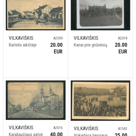
VILKAVIŠKIS
VILKAVIŠKIS
A2309
A2018
20.00
20.00
Raitelis aikštėje
Kariai prie griūvėsių
EUR
EUR
VILKAVIŠKIS
A2016
VILKAVIŠKIS
A1543
40.00
Karaliaučiaus gatvė
25.00
Vokietijos herojaus