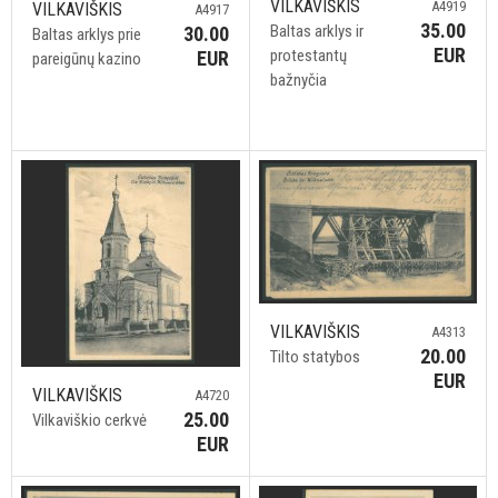
VILKAVIŠKIS
A4919
VILKAVIŠKIS
A4917
35.00
Baltas arklys ir
30.00
Baltas arklys prie
EUR
protestantų
EUR
pareigūnų kazino
bažnyčia
VILKAVIŠKIS
A4313
20.00
Tilto statybos
EUR
VILKAVIŠKIS
A4720
25.00
Vilkaviškio cerkvė
EUR