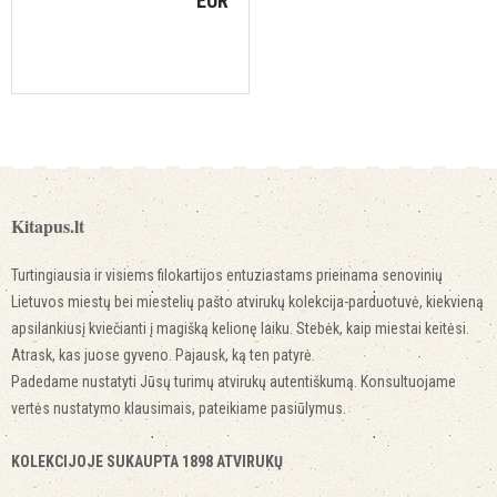
EUR
Kitapus.lt
Turtingiausia ir visiems filokartijos entuziastams prieinama senovinių
Lietuvos miestų bei miestelių pašto atvirukų kolekcija-parduotuvė, kiekvieną
apsilankiusį kviečianti į magišką kelionę laiku. Stebėk, kaip miestai keitėsi.
Atrask, kas juose gyveno. Pajausk, ką ten patyrė.
Padedame nustatyti Jūsų turimų atvirukų autentiškumą. Konsultuojame
vertės nustatymo klausimais, pateikiame pasiūlymus.
KOLEKCIJOJE SUKAUPTA 1898 ATVIRUKŲ