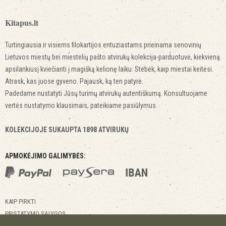
Kitapus.lt
Turtingiausia ir visiems filokartijos entuziastams prieinama senovinių
Lietuvos miestų bei miestelių pašto atvirukų kolekcija-parduotuvė, kiekvieną
apsilankiusį kviečianti į magišką kelionę laiku. Stebėk, kaip miestai keitėsi.
Atrask, kas juose gyveno. Pajausk, ką ten patyrė.
Padedame nustatyti Jūsų turimų atvirukų autentiškumą. Konsultuojame
vertės nustatymo klausimais, pateikiame pasiūlymus.
KOLEKCIJOJE SUKAUPTA 1898 ATVIRUKŲ
APMOKĖJIMO GALIMYBĖS:
KAIP PIRKTI
PRISTATYMO SĄLYGOS
GRĄŽINIMO SĄLYGOS