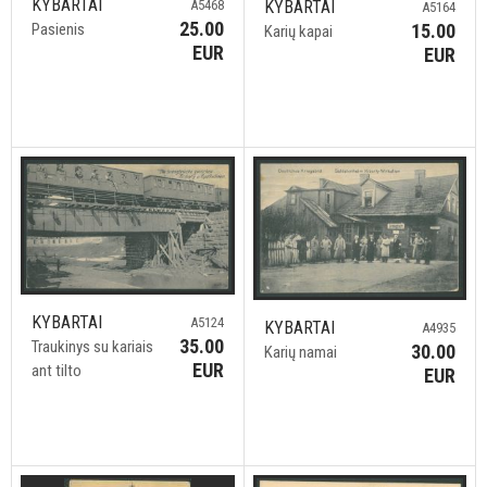
KYBARTAI
KYBARTAI
A5468
A5164
25.00
15.00
Pasienis
Karių kapai
EUR
EUR
KYBARTAI
A5124
KYBARTAI
A4935
35.00
Traukinys su kariais
30.00
Karių namai
EUR
ant tilto
EUR