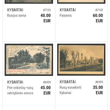
KYBARTAI
KYBARTAI
A7135
A7103
40.00
60.00
Rusijos siena
Pasienis
EUR
EUR
KYBARTAI
KYBARTAI
A6905
A6959
35.00
45.00
Rusų sunaikinti
Prie vokiečių–rusų
EUR
EUR
Kybartai
valstybinės sienos