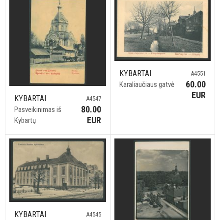
KYBARTAI
A4551
60.00
Karaliaučiaus gatvė
EUR
KYBARTAI
A4547
80.00
Pasveikinimas iš
EUR
Kybartų
KYBARTAI
A4545