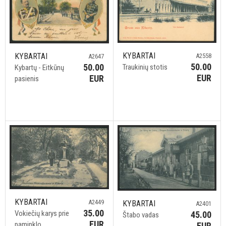
KYBARTAI
KYBARTAI
A2558
A2647
50.00
50.00
Traukinių stotis
Kybartų - Eitkūnų
EUR
EUR
pasienis
KYBARTAI
A2449
KYBARTAI
A2401
35.00
Vokiečių karys prie
45.00
Štabo vadas
EUR
paminklo
EUR