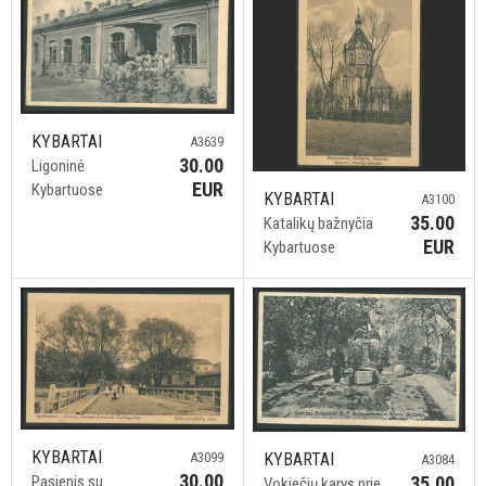
KYBARTAI
A3639
30.00
Ligoninė
EUR
Kybartuose
KYBARTAI
A3100
35.00
Katalikų bažnyčia
EUR
Kybartuose
KYBARTAI
KYBARTAI
A3099
A3084
30.00
35.00
Pasienis su
Vokiečių karys prie