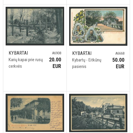
KYBARTAI
KYBARTAI
A6908
A6668
20.00
50.00
Karių kapai prie rusų
Kybartų - Eitkūnų
EUR
EUR
cerkvės
pasienis