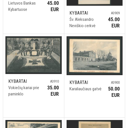
45.00
Lietuvos Bankas
EUR
Kybartuose
KYBARTAI
A3909
45.00
Šv. Aleksandro
EUR
Neviškio cerkvė
KYBARTAI
A3910
KYBARTAI
A3900
35.00
Vokiečių kariai prie
50.00
Karaliaučiaus gatvė
EUR
paminklo
EUR