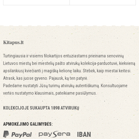
Kitapus.lt
Turtingiausia ir visiems filokartijos entuziastams prieinama senovinių
Lietuvos miestų bei miestelių pašto atvirukų kolekcija-parduotuvė, kiekvieną
apsilankiusį kviečianti į magišką kelionę laiku. Stebėk, kaip miestai keitėsi.
Atrask, kas juose gyveno. Pajausk, ką ten patyrė.
Padedame nustatyti Jūsų turimų atvirukų autentiškumą. Konsultuojame
vertės nustatymo klausimais, pateikiame pasiūlymus.
KOLEKCIJOJE SUKAUPTA 1898 ATVIRUKŲ
APMOKĖJIMO GALIMYBĖS: