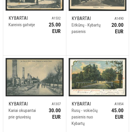
KYBARTAI
KYBARTAI
A1532
A1490
25.00
20.00
Kareivis gatvėje
Eitkūnų - Kybartų
EUR
EUR
pasienis
KYBARTAI
KYBARTAI
A1307
A1854
30.00
45.00
Kariai okupantai
Rusų - vokiečių
EUR
EUR
prie griuvėsių
pasienis nuo
Kybartų