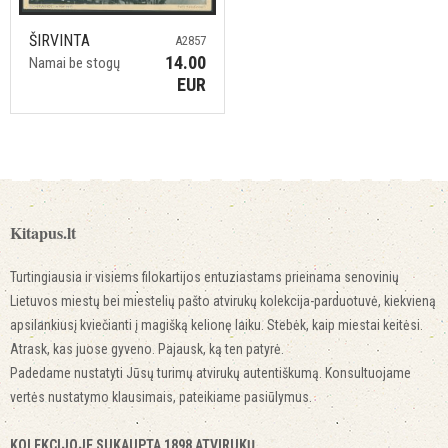
ŠIRVINTA
A2857
14.00
Namai be stogų
EUR
Kitapus.lt
Turtingiausia ir visiems filokartijos entuziastams prieinama senovinių
Lietuvos miestų bei miestelių pašto atvirukų kolekcija-parduotuvė, kiekvieną
apsilankiusį kviečianti į magišką kelionę laiku. Stebėk, kaip miestai keitėsi.
Atrask, kas juose gyveno. Pajausk, ką ten patyrė.
Padedame nustatyti Jūsų turimų atvirukų autentiškumą. Konsultuojame
vertės nustatymo klausimais, pateikiame pasiūlymus.
KOLEKCIJOJE SUKAUPTA 1898 ATVIRUKŲ