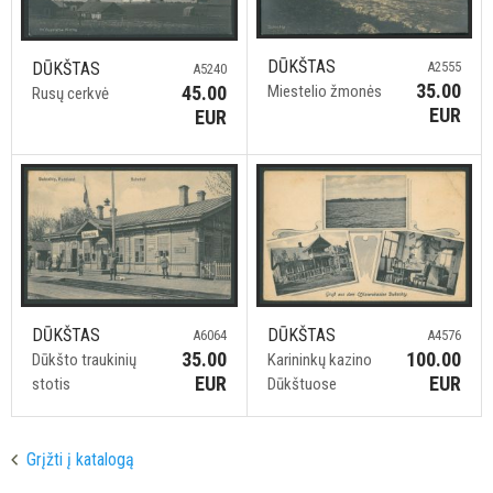
DŪKŠTAS
DŪKŠTAS
A2555
A5240
35.00
45.00
Miestelio žmonės
Rusų cerkvė
EUR
EUR
DŪKŠTAS
DŪKŠTAS
A6064
A4576
35.00
100.00
Dūkšto traukinių
Karininkų kazino
EUR
EUR
stotis
Dūkštuose
Grįžti į katalogą