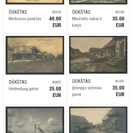
DŪKŠTAS
DŪKŠTAS
A5553
A5182
40.00
35.00
Medicinos punktas
Miestelio vaikai ir
EUR
EUR
karys
DŪKŠTAS
A1301
DŪKŠTAS
A6852
35.00
Įklimpęs vežimas
35.00
Hindenburg gatvė
EUR
purve
EUR