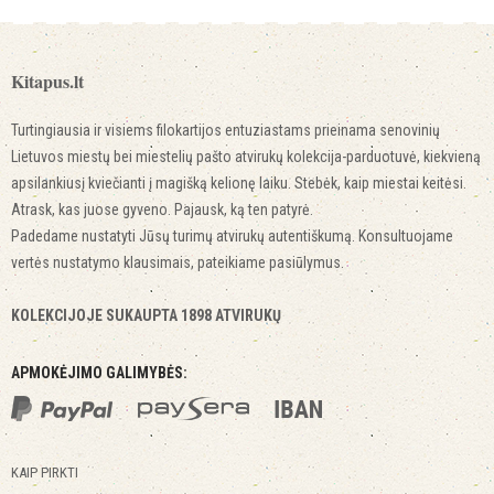
Kitapus.lt
Turtingiausia ir visiems filokartijos entuziastams prieinama senovinių
Lietuvos miestų bei miestelių pašto atvirukų kolekcija-parduotuvė, kiekvieną
apsilankiusį kviečianti į magišką kelionę laiku. Stebėk, kaip miestai keitėsi.
Atrask, kas juose gyveno. Pajausk, ką ten patyrė.
Padedame nustatyti Jūsų turimų atvirukų autentiškumą. Konsultuojame
vertės nustatymo klausimais, pateikiame pasiūlymus.
KOLEKCIJOJE SUKAUPTA 1898 ATVIRUKŲ
APMOKĖJIMO GALIMYBĖS:
KAIP PIRKTI