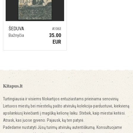
ŠEDUVA
A1063
35.00
Bažnyčia
EUR
Kitapus.lt
Turtingiausia ir visiems filokartijos entuziastams prieinama senovinių
Lietuvos miestų bei miestelių pašto atvirukų kolekcija-parduotuvė, kiekvieną
apsilankiusį kviečianti į magišką kelionę laiku. Stebėk, kaip miestai keitėsi.
Atrask, kas juose gyveno. Pajausk, ką ten patyrė.
Padedame nustatyti Jūsų turimų atvirukų autentiškumą. Konsultuojame