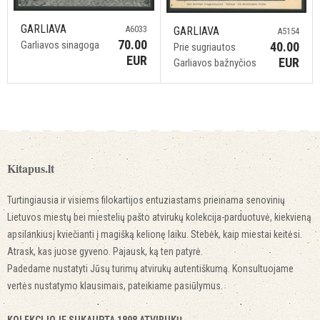
GARLIAVA
A6033
GARLIAVA
A5154
70.00
Garliavos sinagoga
40.00
Prie sugriautos
EUR
EUR
Garliavos bažnyčios
Kitapus.lt
Turtingiausia ir visiems filokartijos entuziastams prieinama senovinių
Lietuvos miestų bei miestelių pašto atvirukų kolekcija-parduotuvė, kiekvieną
apsilankiusį kviečianti į magišką kelionę laiku. Stebėk, kaip miestai keitėsi.
Atrask, kas juose gyveno. Pajausk, ką ten patyrė.
Padedame nustatyti Jūsų turimų atvirukų autentiškumą. Konsultuojame
vertės nustatymo klausimais, pateikiame pasiūlymus.