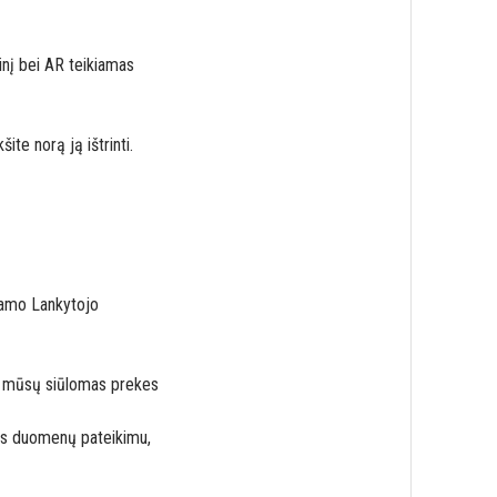
rinį bei AR teikiamas
te norą ją ištrinti.
kamo Lankytojo
ako mūsų siūlomas prekes
mens duomenų pateikimu,