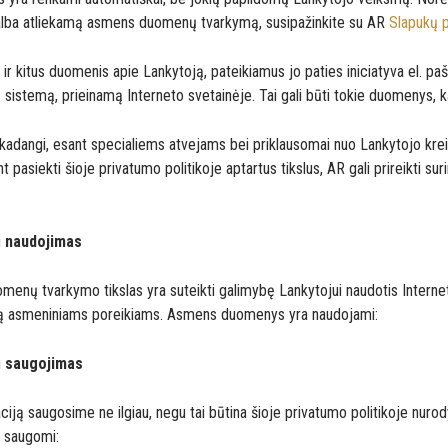
galba atliekamą asmens duomenų tvarkymą, susipažinkite su AR
Slapukų p
i ir kitus duomenis apie Lankytoją, pateikiamus jo paties iniciatyva el. pa
istemą, prieinamą Interneto svetainėje. Tai gali būti tokie duomenys, k
 kadangi, esant specialiems atvejams bei priklausomai nuo Lankytojo krei
t pasiekti šioje privatumo politikoje aptartus tikslus, AR gali prireikti su
 naudojimas
menų tvarkymo tikslas yra suteikti galimybę Lankytojui naudotis Internet
nt ją asmeniniams poreikiams. Asmens duomenys yra naudojami:
 saugojimas
ją saugosime ne ilgiau, negu tai būtina šioje privatumo politikoje nurod
 saugomi: