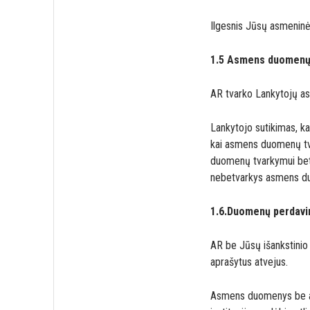
Ilgesnis Jūsų asmeninės
1.5 Asmens duomenų 
AR tvarko Lankytojų a
Lankytojo sutikimas, ka
kai asmens duomenų tva
duomenų tvarkymui bet 
nebetvarkys asmens duo
1.6.Duomenų perdav
AR be Jūsų išankstini
aprašytus atvejus.
Asmens duomenys be ats