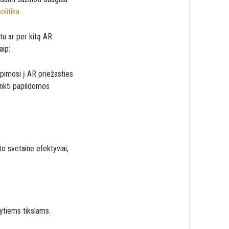
olitika
.
štu ar per kitą AR
aip:
pimosi į AR priežasties
rinkti papildomos
o svetaine efektyviai,
ytiems tikslams.