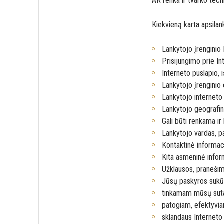
AR renka ir tvarko tec
Kiekvieną karta apsilan
Lankytojo įrenginio
Prisijungimo prie In
Interneto puslapio, 
Lankytojo įrenginio
Lankytojo interneto 
Lankytojo geografin
Gali būti renkama ir 
Lankytojo vardas, p
Kontaktinė informaci
Kita asmeninė inform
Užklausos, pranešim
Jūsų paskyros sukūr
tinkamam mūsų sutar
patogiam, efektyvia
sklandaus Interneto 