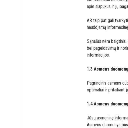
apie slapukus ir jų pa
AR taip pat gali tvarkyt
naudojamą informacinę s
Sąrašas nėra baigtinis,
bei pageidavimų ir norin
informacijos.
1.3 Asmens duomenų
Pagrindinis asmens duo
optimaliai ir pritaika
1.4 Asmens duomenų
Jūsų asmeninę informaci
Asmens duomenys bus