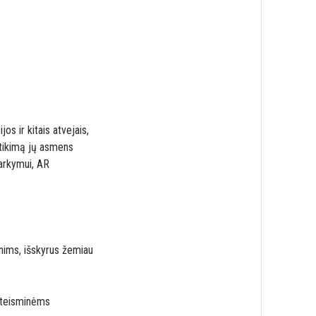
s ir kitais atvejais,
utikimą jų asmens
arkymui, AR
ims, išskyrus žemiau
kiteisminėms