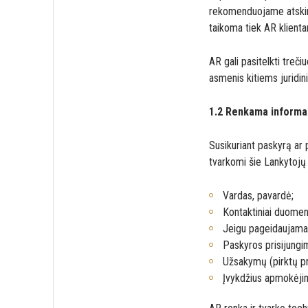
rekomenduojame atskirai
taikoma tiek AR klient
AR gali pasitelkti treč
asmenis kitiems juridin
1.2 Renkama informa
Susikuriant paskyrą ar 
tvarkomi šie Lankytoj
Vardas, pavardė;
Kontaktiniai duomen
Jeigu pageidaujama,
Paskyros prisijung
Užsakymų (pirktų pre
Įvykdžius apmokėjim