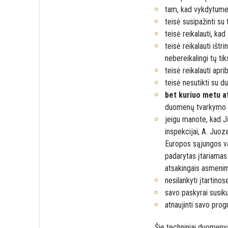
tam, kad vykdytume 
teisė susipažinti s
teisė reikalauti, ka
teisė reikalauti išt
nebereikalingi tų ti
teisė reikalauti apr
teisė nesutikti su 
bet kuriuo metu a
duomenų tvarkymo ik
jeigu manote, kad J
inspekcijai, A. Juoz
Europos sąjungos val
padarytas įtariamas 
atsakingais asmenim
nesilankyti įtartino
savo paskyrai susiku
atnaujinti savo prog
Šie techniniai duomeny