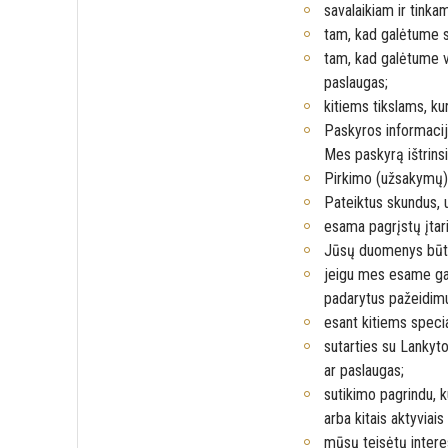
savalaikiam ir tink
tam, kad galėtume s
tam, kad galėtume vy
paslaugas;
kitiems tikslams, 
Paskyros informacija
Mes paskyrą ištrins
Pirkimo (užsakymų) 
Pateiktus skundus, 
esama pagrįstų įtari
Jūsų duomenys būti
jeigu mes esame gav
padarytus pažeidimu
esant kitiems spec
sutarties su Lankyto
ar paslaugas;
sutikimo pagrindu, k
arba kitais aktyviais
mūsų teisėtų interes