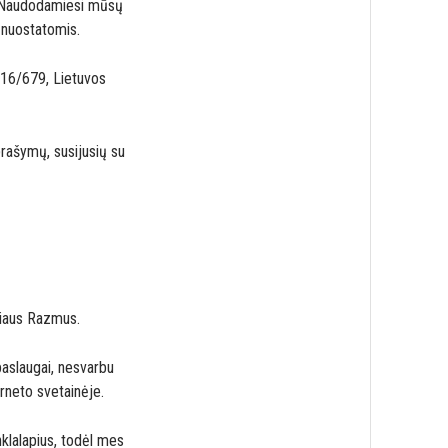
a. Naudodamiesi mūsų
 nuostatomis.
16/679, Lietuvos
prašymų, susijusių su
riaus Razmus.
paslaugai, nesvarbu
rneto svetainėje.
klalapius, todėl mes