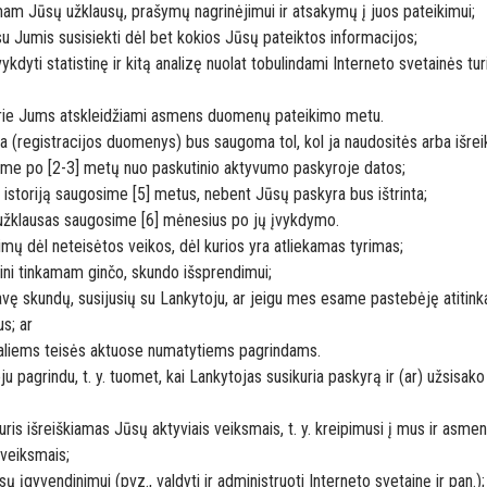
amam Jūsų užklausų, prašymų nagrinėjimui ir atsakymų į juos pateikimui;
u Jumis susisiekti dėl bet kokios Jūsų pateiktos informacijos;
kdyti statistinę ir kitą analizę nuolat tobulindami Interneto svetainės tu
kurie Jums atskleidžiami asmens duomenų pateikimo metu.
 (registracijos duomenys) bus saugoma tol, kol ja naudositės arba išreikši
ime po [2-3] metų nuo paskutinio aktyvumo paskyroje datos;
istoriją saugosime [5] metus, nebent Jūsų paskyra bus ištrinta;
užklausas saugosime [6] mėnesius po jų įvykdymo.
mų dėl neteisėtos veikos, dėl kurios yra atliekamas tyrimas;
ni tinkamam ginčo, skundo išsprendimui;
ę skundų, susijusių su Lankytoju, ar jeigu mes esame pastebėję atitin
s; ar
ialiems teisės aktuose numatytiems pagrindams.
ju pagrindu, t. y. tuomet, kai Lankytojas susikuria paskyrą ir (ar) užsis
uris išreiškiamas Jūsų aktyviais veiksmais, t. y. kreipimusi į mus ir as
 veiksmais;
ų įgyvendinimui (pvz., valdyti ir administruoti Interneto svetainę ir pan.);