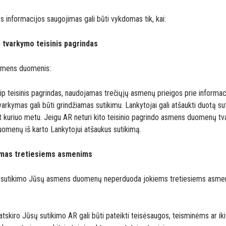
 informacijos saugojimas gali būti vykdomas tik, kai:
tvarkymo teisinis pagrindas
smens duomenis:
ip teisinis pagrindas, naudojamas trečiųjų asmenų prieigos prie informacijo
rkymas gali būti grindžiamas sutikimu. Lankytojai gali atšaukti duotą s
kuriuo metu. Jeigu AR neturi kito teisinio pagrindo asmens duomenų tv
menų iš karto Lankytojui atšaukus sutikimą.
imas tretiesiems asmenims
o sutikimo Jūsų asmens duomenų neperduoda jokiems tretiesiems asmen
kiro Jūsų sutikimo AR gali būti pateikti teisėsaugos, teisminėms ar i