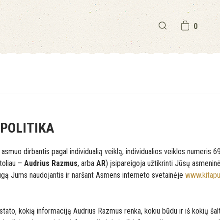
0
POLITIKA
 asmuo dirbantis pagal individualią veiklą, individualios veiklos numeris
(toliau –
Audrius Razmus
, arba
AR
) įsipareigoja užtikrinti Jūsų asmenin
ugą Jums naudojantis ir naršant Asmens interneto svetainėje
www.kitapus
stato, kokią informaciją Audrius Razmus renka, kokiu būdu ir iš kokių šalt