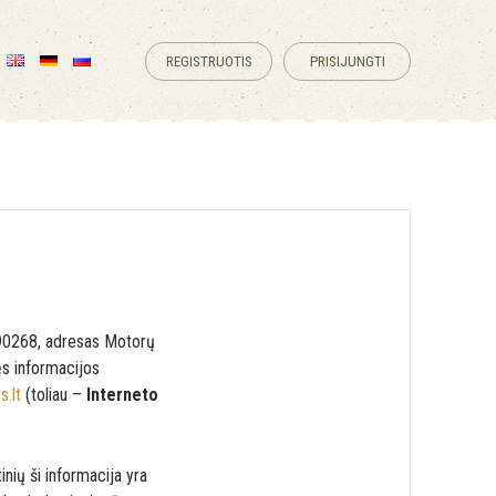
REGISTRUOTIS
PRISIJUNGTI
 690268, adresas Motorų
ės informacijos
.lt
(toliau –
Interneto
inių ši informacija yra