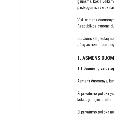
gaunama, kokie veiksma
paslaugomis ir/arba na
Visi asmens duomenys 
Respublikos asmens duo
Jei Jums kiltų kokių no
Jūsų asmens duomenų tv
1. ASMENS DUOM
1.1 Duomenų valdytoj
Asmens duomenys, kurie
Ši privatumo politika y
kokius įrenginius Inter
Ši privatumo politika 