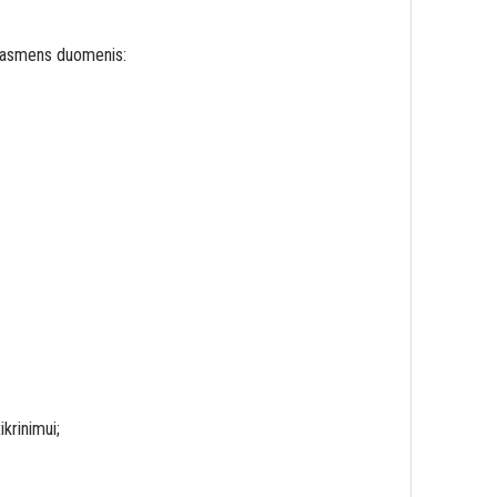
us asmens duomenis:
krinimui;