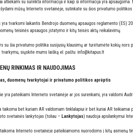
i atliekami su surinkta informacija ir kaip ši informacija yra apsaugom
ršydami mūsų Interneto svetainėje, sutinkate su šios privatumo politikos
yra tvarkomi laikantis Bendrojo duomenų apsaugos reglamento (ES) 20
menų teisinės apsaugos įstatymo ir kitų teisės aktų reikalavimų.
rs su šia privatumo politika susijusių klausimų ar turėtumėte kokių nors 
arkymu, siųskite mums laišką el. paštu: info@kitapus.lt
ENŲ RINKIMAS IR NAUDOJIMAS
as, duomenų tvarkytojai ir privatumo politikos aprėptis
 yra pateikiami Interneto svetainėje ar jos surenkami, yra valdomi Aud
ra taikoma bet kuriam AR valdomam tinklalapiui ir bet kuriai AR teikiamai 
neto svetainės lankytojas (toliau –
Lankytojas
) naudoja apsilankymui Inte
netaikoma Interneto svetainėje pateikiamoms nuorodoms į kitų asmenų tin