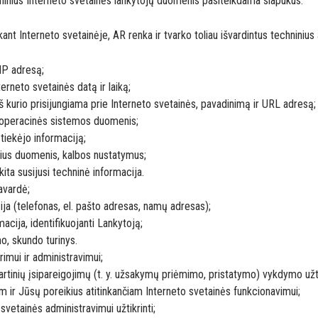
hninius Interneto svetainės lankytojų duomenis pasitelkdama slapukus.
kant Interneto svetainėje, AR renka ir tvarko toliau išvardintus technini
 IP adresą;
terneto svetainės datą ir laiką;
iš kurio prisijungiama prie Interneto svetainės, pavadinimą ir URL adresą;
 operacinės sistemos duomenis;
tiekėjo informaciją;
ius duomenis, kalbos nustatymus;
kita susijusi techninė informacija.
avardė;
ja (telefonas, el. pašto adresas, namų adresas);
acija, identifikuojanti Lankytoją;
o, skundo turinys.
imui ir administravimui;
tinių įsipareigojimų (t. y. užsakymų priėmimo, pristatymo) vykdymo užti
m ir Jūsų poreikius atitinkančiam Interneto svetainės funkcionavimui;
svetainės administravimui užtikrinti;