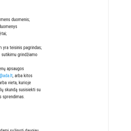
 asmens duomenis;
i duomenys
tai;
 yra teisinis pagrindas;
o sutikimu grindžiamo
menų apsaugos
@ada.lt
, arba kitos
rba vieta, kurioje
lų skundą susisiekti su
s sprendimas.
dami sužinoti daugiau