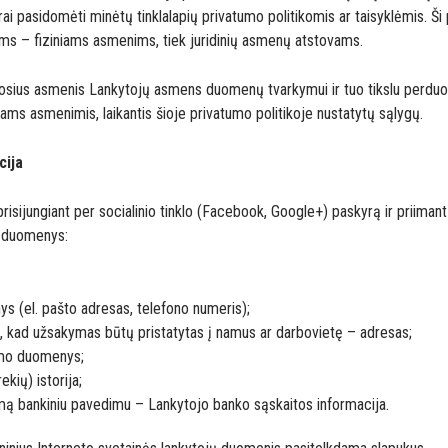
 pasidomėti minėtų tinklalapių privatumo politikomis ar taisyklėmis. Ši 
ams – fiziniams asmenims, tiek juridinių asmenų atstovams.
iuosius asmenis Lankytojų asmens duomenų tvarkymui ir tuo tikslu perduot
iams asmenimis, laikantis šioje privatumo politikoje nustatytų sąlygų.
cija
prisijungiant per socialinio tinklo (Facebook, Google+) paskyrą ir priima
ų duomenys:
ys (el. pašto adresas, telefono numeris);
 kad užsakymas būtų pristatytas į namus ar darbovietę – adresas;
imo duomenys;
kių) istorija;
ą bankiniu pavedimu – Lankytojo banko sąskaitos informacija.