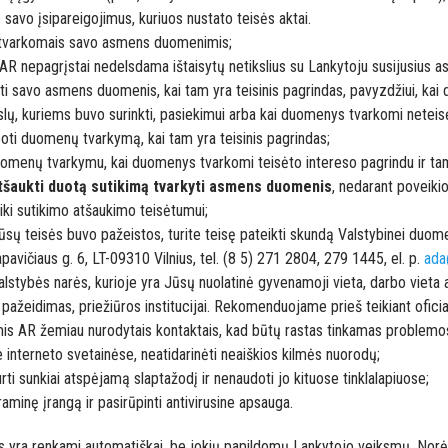
savo įsipareigojimus, kuriuos nustato teisės aktai.
u tvarkomais savo asmens duomenimis;
d AR nepagrįstai nedelsdama ištaisytų netikslius su Lankytoju susijusius
rinti savo asmens duomenis, kai tam yra teisinis pagrindas, pavyzdžiui, ka
kslų, kuriems buvo surinkti, pasiekimui arba kai duomenys tvarkomi neteisė
iboti duomenų tvarkymą, kai tam yra teisinis pagrindas;
duomenų tvarkymu, kai duomenys tvarkomi teisėto intereso pagrindu ir tam
tšaukti duotą sutikimą tvarkyti asmens duomenis
, nedarant poveiki
i sutikimo atšaukimo teisėtumui;
ūsų teisės buvo pažeistos, turite teisę pateikti skundą Valstybinei duo
apavičiaus g. 6, LT-09310 Vilnius, tel. (8 5) 271 2804, 279 1445, el. p.
ada
stybės narės, kurioje yra Jūsų nuolatinė gyvenamoji vieta, darbo vieta a
pažeidimas, priežiūros institucijai. Rekomenduojame prieš teikiant oficia
is AR žemiau nurodytais kontaktais, kad būtų rastas tinkamas problemo
se interneto svetainėse, neatidarinėti neaiškios kilmės nuorodų;
rti sunkiai atspėjamą slaptažodį ir nenaudoti jo kituose tinklalapiuose;
raminę įrangą ir pasirūpinti antivirusine apsauga.
s yra renkami automatiškai, be jokių papildomų Lankytojo veiksmų. Norė