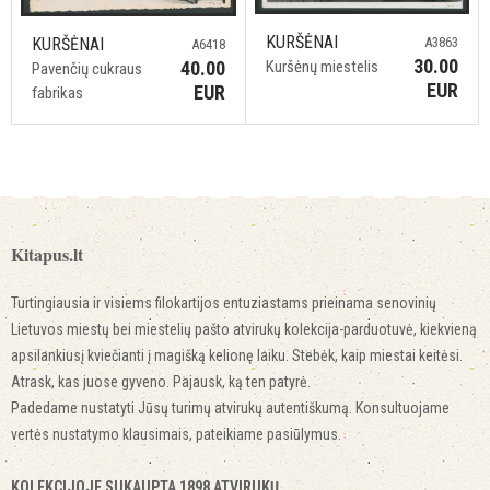
KURŠĖNAI
KURŠĖNAI
A3863
A6418
30.00
40.00
Kuršėnų miestelis
Pavenčių cukraus
EUR
EUR
fabrikas
Kitapus.lt
Turtingiausia ir visiems filokartijos entuziastams prieinama senovinių
Lietuvos miestų bei miestelių pašto atvirukų kolekcija-parduotuvė, kiekvieną
apsilankiusį kviečianti į magišką kelionę laiku. Stebėk, kaip miestai keitėsi.
Atrask, kas juose gyveno. Pajausk, ką ten patyrė.
Padedame nustatyti Jūsų turimų atvirukų autentiškumą. Konsultuojame
vertės nustatymo klausimais, pateikiame pasiūlymus.
KOLEKCIJOJE SUKAUPTA 1898 ATVIRUKŲ