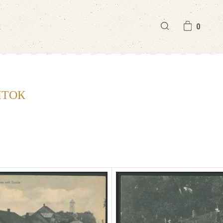
И
0
ЫТОК