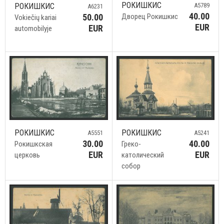
РОКИШКИС
A5789
РОКИШКИС
A6231
40.00
Дворец Рокишкис
50.00
Vokiečių kariai
EUR
EUR
automobilyje
РОКИШКИС
РОКИШКИС
A5551
A5241
30.00
40.00
Рокишкская
Греко-
EUR
EUR
церковь
католический
собор