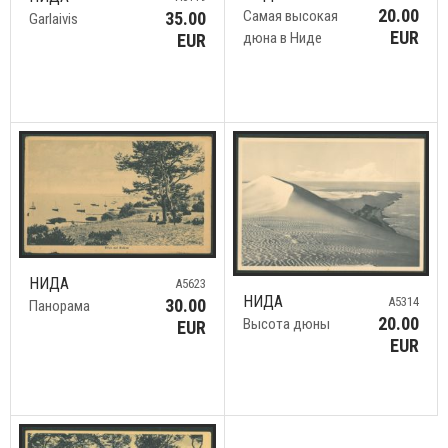
20.00
Самая высокая
35.00
Garlaivis
EUR
дюна в Ниде
EUR
НИДА
A5623
НИДА
A5314
30.00
Панорама
20.00
Высота дюны
EUR
EUR