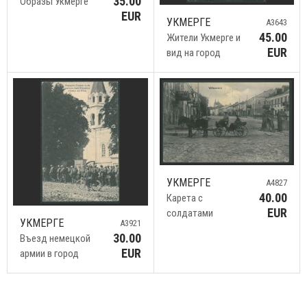
35.00
Образы Укмерге
EUR
УКМЕРГЕ
A3643
45.00
Жители Укмерге и
EUR
вид на город
УКМЕРГЕ
A4827
40.00
Карета с
EUR
солдатами
УКМЕРГЕ
A3921
30.00
Въезд немецкой
EUR
армии в город