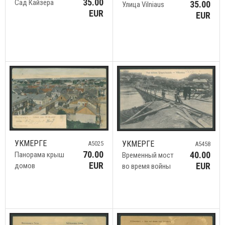
35.00
Сад Кайзера
35.00
Улица Vilniaus
EUR
EUR
УКМЕРГЕ
УКМЕРГЕ
A5025
A5458
70.00
40.00
Панорама крыш
Временный мост
EUR
EUR
домов
во время войны