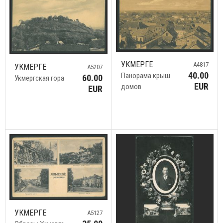
УКМЕРГЕ
A4817
УКМЕРГЕ
A5207
40.00
Панорама крыш
60.00
Укмергская гора
EUR
домов
EUR
УКМЕРГЕ
A5127