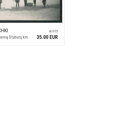
CHKI
A1973
35.00 EUR
žiemą Stuburų km.