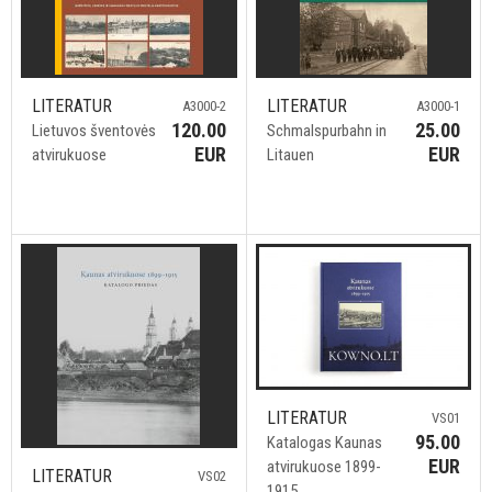
LITERATUR
LITERATUR
A3000-2
A3000-1
120.00
25.00
Lietuvos šventovės
Schmalspurbahn in
EUR
EUR
atvirukuose
Litauen
LITERATUR
VS01
95.00
Katalogas Kaunas
EUR
atvirukuose 1899-
LITERATUR
VS02
1915