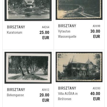
BIRSZTANY
A3698
BIRSZTANY
A4264
30.00
Vytautas
25.00
Kuratorium
EUR
Wasserquelle
EUR
BIRSZTANY
A3200
BIRSZTANY
A3612
40.00
Villa AUŠRA in
20.00
Birkengasse
EUR
Birštonas
EUR