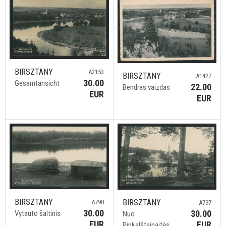
BIRSZTANY
A2153
BIRSZTANY
A1427
30.00
Gesamtansicht
22.00
Bendras vaizdas
EUR
EUR
BIRSZTANY
BIRSZTANY
A798
A797
30.00
30.00
Vytauto šaltinis
Nuo
EUR
EUR
Pinkelšteinaitės