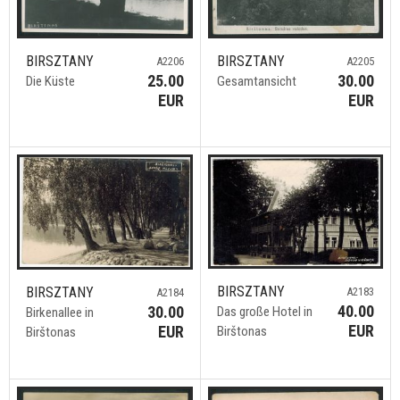
BIRSZTANY
BIRSZTANY
A2206
A2205
25.00
30.00
Die Küste
Gesamtansicht
EUR
EUR
BIRSZTANY
BIRSZTANY
A2183
A2184
40.00
30.00
Das große Hotel in
Birkenallee in
EUR
EUR
Birštonas
Birštonas