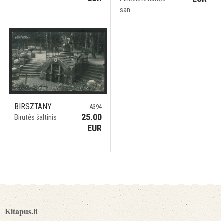
san.
BIRSZTANY
A394
25.00
Birutės šaltinis
EUR
Kitapus.lt