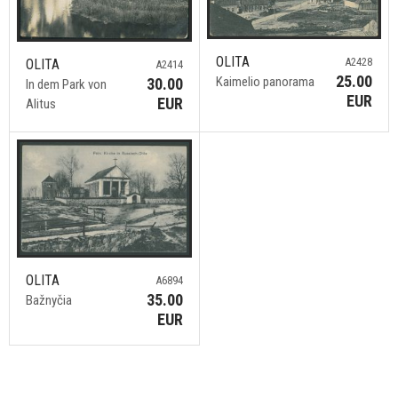
OLITA
A2428
OLITA
A2414
25.00
Kaimelio panorama
30.00
In dem Park von
EUR
EUR
Alitus
OLITA
A6894
35.00
Bažnyčia
EUR