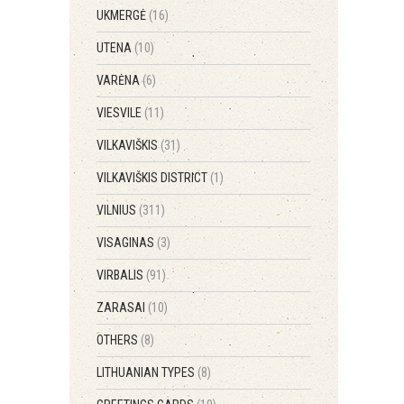
UKMERGĖ
(16)
UTENA
(10)
VARĖNA
(6)
VIESVILE
(11)
VILKAVIŠKIS
(31)
VILKAVIŠKIS DISTRICT
(1)
VILNIUS
(311)
VISAGINAS
(3)
VIRBALIS
(91)
ZARASAI
(10)
OTHERS
(8)
LITHUANIAN TYPES
(8)