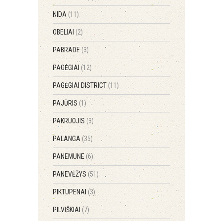
NIDA
(11)
OBELIAI
(2)
PABRADE
(3)
PAGĖGIAI
(12)
PAGĖGIAI DISTRICT
(11)
PAJŪRIS
(1)
PAKRUOJIS
(3)
PALANGA
(35)
PANEMUNE
(6)
PANEVĖŽYS
(51)
PIKTUPENAI
(3)
PILVIŠKIAI
(7)