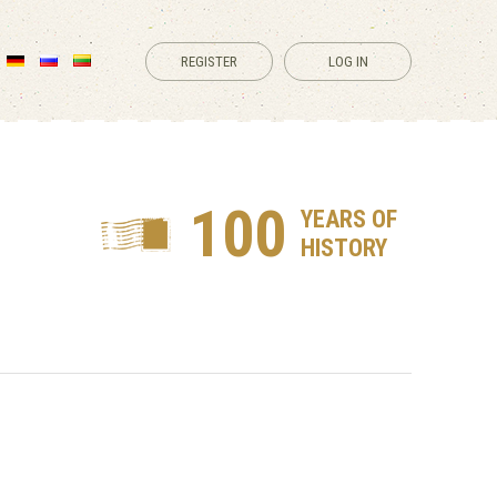
REGISTER
LOG IN
100
YEARS OF
HISTORY