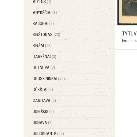
ALYTUS
(7)
ANYKŠČIAI
(1)
BAJORAI
(9)
TYTUV
BIRŠTONAS
(23)
Fires ne
BIRŽAI
(18)
DARBĖNAI
(3)
DOTNUVA
(2)
DRUSKININKAI
(76)
DŪKŠTAI
(9)
GARLIAVA
(2)
JONIŠKIS
(6)
JONAVA
(2)
JUODKRANTĖ
(25)