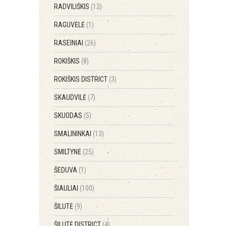
RADVILIŠKIS
(13)
RAGUVĖLĖ
(1)
RASEINIAI
(26)
ROKIŠKIS
(8)
ROKIŠKIS DISTRICT
(3)
SKAUDVILĖ
(7)
SKUODAS
(5)
SMALININKAI
(13)
SMILTYNĖ
(25)
ŠEDUVA
(1)
ŠIAULIAI
(100)
ŠILUTĖ
(9)
ŠILUTĖ DISTRICT
(4)