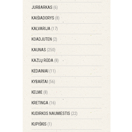
JURBARKAS
(6)
KAIŠIADORYS
(8)
KALVARIJA
(17)
KOADJUTEN
(2)
KAUNAS
(250)
KAZLŲ RŪDA
(8)
KĖDAINIAI
(11)
KYBARTAI
(56)
KELMĖ
(8)
KRETINGA
(16)
KUDIRKOS NAUMIESTIS
(22)
KUPIŠKIS
(1)