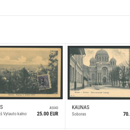
AS
KAUNAS
A5043
25.00 EUR
70
iš Vytauto kalno
Soboras