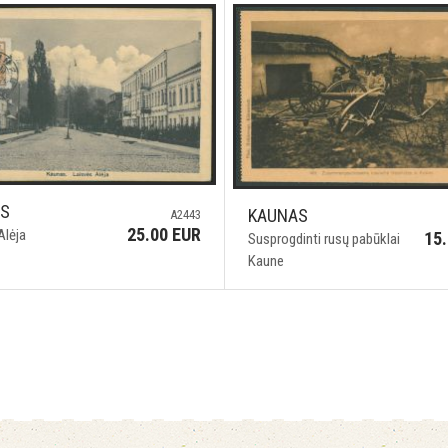
AS
KAUNAS
A2443
25.00 EUR
Alėja
15
Susprogdinti rusų pabūklai
Kaune