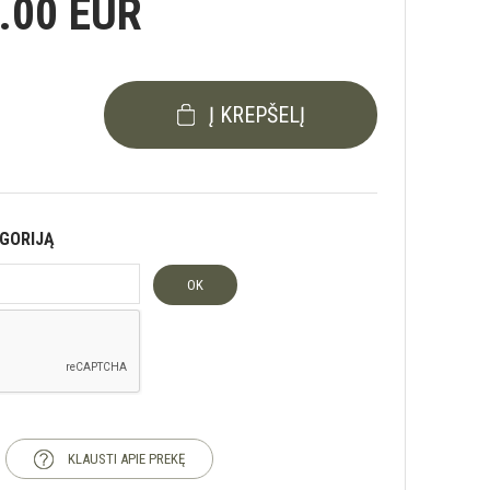
.00 EUR
Į KREPŠELĮ
EGORIJĄ
OK
KLAUSTI APIE PREKĘ