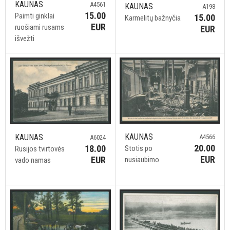
KAUNAS
A4561
KAUNAS
A198
15.00
Paimti ginklai
15.00
Karmelitų bažnyčia
EUR
ruošiami rusams
EUR
išvežti
KAUNAS
KAUNAS
A4566
A6024
20.00
18.00
Stotis po
Rusijos tvirtovės
EUR
EUR
nusiaubimo
vado namas