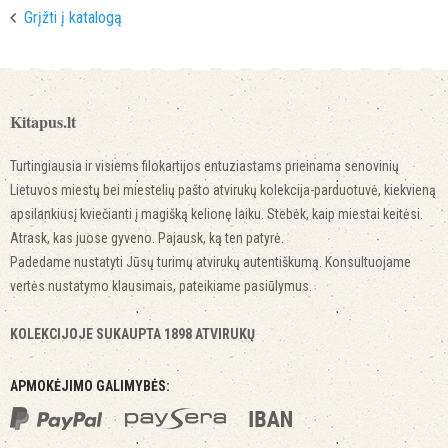
Grįžti į katalogą
Kitapus.lt
Turtingiausia ir visiems filokartijos entuziastams prieinama senovinių
Lietuvos miestų bei miestelių pašto atvirukų kolekcija-parduotuvė, kiekvieną
apsilankiusį kviečianti į magišką kelionę laiku. Stebėk, kaip miestai keitėsi.
Atrask, kas juose gyveno. Pajausk, ką ten patyrė.
Padedame nustatyti Jūsų turimų atvirukų autentiškumą. Konsultuojame
vertės nustatymo klausimais, pateikiame pasiūlymus.
KOLEKCIJOJE SUKAUPTA 1898 ATVIRUKŲ
APMOKĖJIMO GALIMYBĖS: