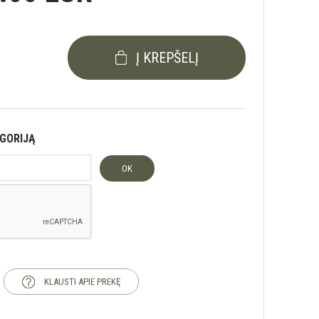
Į KREPŠELĮ
EGORIJĄ
OK
KLAUSTI APIE PREKĘ