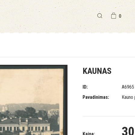
0
KAUNAS
ID:
A6965
Pavadinimas:
Kauno 
30
Kaina: