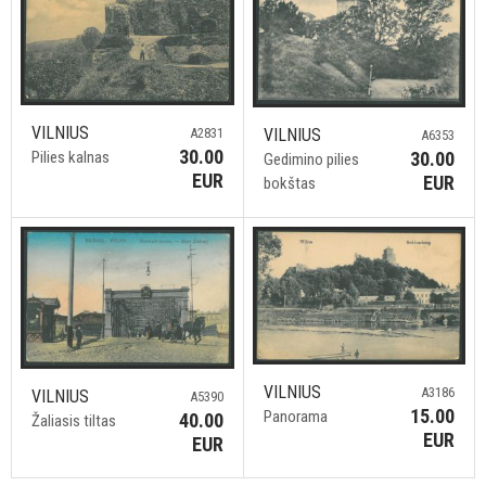
VILNIUS
VILNIUS
A2831
A6353
30.00
30.00
Pilies kalnas
Gedimino pilies
EUR
EUR
bokštas
VILNIUS
A3186
VILNIUS
A5390
15.00
Panorama
40.00
Žaliasis tiltas
EUR
EUR