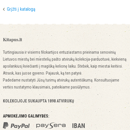
Grįžti į katalogą
Kitapus.lt
Turtingiausia ir visiems filokartijos entuziastams prieinama senovinių
Lietuvos miestų bei miestelių pašto atvirukų kolekcija-parduotuvė, kiekvieną
apsilankiusį kviečianti į magišką kelionę laiku. Stebėk, kaip miestai keitėsi.
Atrask, kas juose gyveno. Pajausk, ką ten patyrė.
Padedame nustatyti Jūsų turimų atvirukų autentiškumą. Konsultuojame
vertės nustatymo klausimais, pateikiame pasiūlymus.
KOLEKCIJOJE SUKAUPTA 1898 ATVIRUKŲ
APMOKĖJIMO GALIMYBĖS: