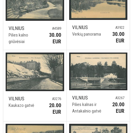
VILNIUS
A3922
VILNIUS
A4589
30.00
Verkių panorama
30.00
Pilies kalno
EUR
EUR
griūvėsiai
VILNIUS
A3267
VILNIUS
A3276
20.00
Pilies kalnas ir
20.00
Kaukazo gatvė
EUR
Antakalnio gatvė
EUR