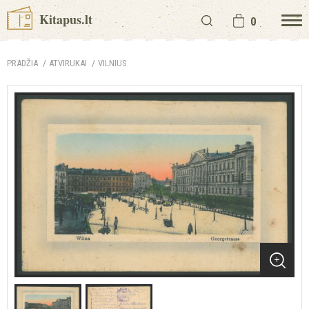
Kitapus.lt
0
PRADŽIA
ATVIRUKAI
VILNIUS