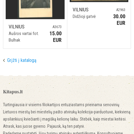
VILNIUS
A2963
30.00
Didžioji gatvė
EUR
VILNIUS
A3673
15.00
Aušros vartai fot.
EUR
Bulhak
Grįžti į katalogą
Kitapus.lt
Turtingiausia ir visiems filokartijos entuziastams prieinama senovinių
Lietuvos miestų bei miestelių pašto atvirukų kolekcija-parduotuvė, kiekvieną
apsilankiusį kviečianti į magišką kelionę laiku. Stebėk, kaip miestai keitėsi.
Atrask, kas juose gyveno. Pajausk, ką ten patyrė.
Padedame nustatyti Jūsų turimų atvirukų autentiškumą. Konsultuojame