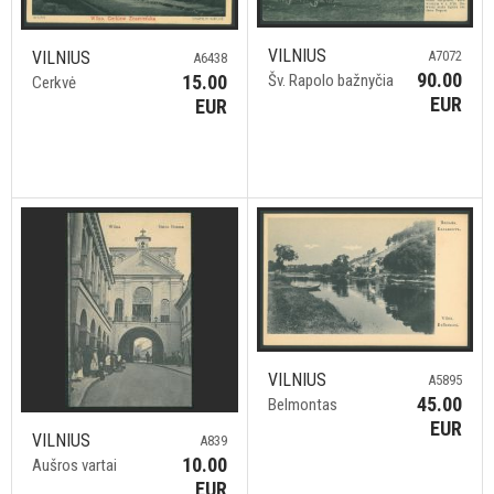
VILNIUS
VILNIUS
A7072
A6438
90.00
15.00
Šv. Rapolo bažnyčia
Cerkvė
EUR
EUR
VILNIUS
A5895
45.00
Belmontas
EUR
VILNIUS
A839
10.00
Aušros vartai
EUR