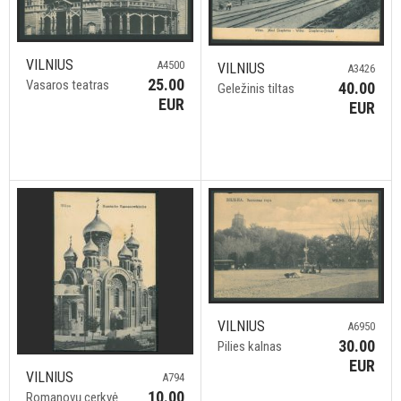
VILNIUS
A4500
VILNIUS
A3426
25.00
Vasaros teatras
40.00
Geležinis tiltas
EUR
EUR
VILNIUS
A6950
30.00
Pilies kalnas
EUR
VILNIUS
A794
10.00
Romanovų cerkvė