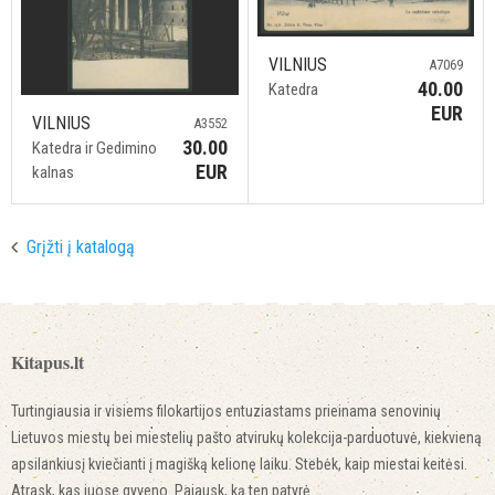
VILNIUS
A7069
40.00
Katedra
EUR
VILNIUS
A3552
30.00
Katedra ir Gedimino
EUR
kalnas
Grįžti į katalogą
Kitapus.lt
Turtingiausia ir visiems filokartijos entuziastams prieinama senovinių
Lietuvos miestų bei miestelių pašto atvirukų kolekcija-parduotuvė, kiekvieną
apsilankiusį kviečianti į magišką kelionę laiku. Stebėk, kaip miestai keitėsi.
Atrask, kas juose gyveno. Pajausk, ką ten patyrė.