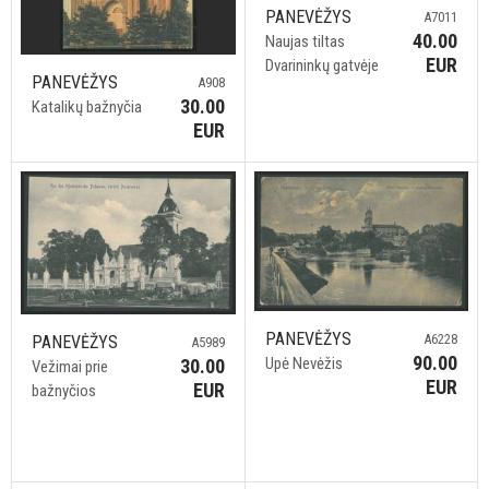
PANEVĖŽYS
A7011
40.00
Naujas tiltas
EUR
Dvarininkų gatvėje
PANEVĖŽYS
A908
30.00
Katalikų bažnyčia
EUR
PANEVĖŽYS
A6228
PANEVĖŽYS
A5989
90.00
Upė Nevėžis
30.00
Vežimai prie
EUR
EUR
bažnyčios