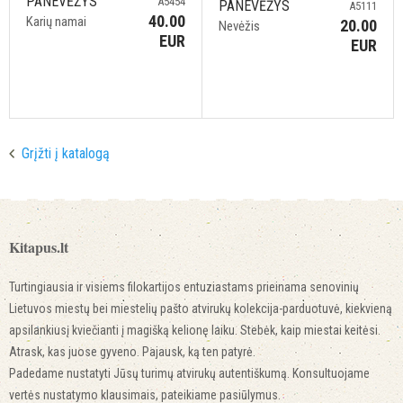
PANEVĖŽYS
A5454
PANEVĖŽYS
A5111
40.00
Karių namai
20.00
Nevėžis
EUR
EUR
Grįžti į katalogą
Kitapus.lt
Turtingiausia ir visiems filokartijos entuziastams prieinama senovinių
Lietuvos miestų bei miestelių pašto atvirukų kolekcija-parduotuvė, kiekvieną
apsilankiusį kviečianti į magišką kelionę laiku. Stebėk, kaip miestai keitėsi.
Atrask, kas juose gyveno. Pajausk, ką ten patyrė.
Padedame nustatyti Jūsų turimų atvirukų autentiškumą. Konsultuojame
vertės nustatymo klausimais, pateikiame pasiūlymus.