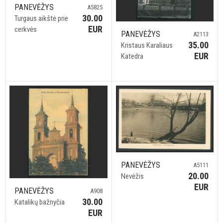
PANEVĖŽYS
A5825
30.00
Turgaus aikštė prie
EUR
cerkvės
PANEVĖŽYS
A2113
35.00
Kristaus Karaliaus
EUR
Katedra
PANEVĖŽYS
A5111
20.00
Nevėžis
EUR
PANEVĖŽYS
A908
30.00
Katalikų bažnyčia
EUR