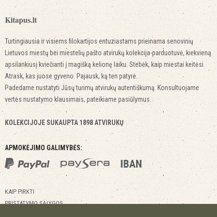
Kitapus.lt
Turtingiausia ir visiems filokartijos entuziastams prieinama senovinių
Lietuvos miestų bei miestelių pašto atvirukų kolekcija-parduotuvė, kiekvieną
apsilankiusį kviečianti į magišką kelionę laiku. Stebėk, kaip miestai keitėsi.
Atrask, kas juose gyveno. Pajausk, ką ten patyrė.
Padedame nustatyti Jūsų turimų atvirukų autentiškumą. Konsultuojame
vertės nustatymo klausimais, pateikiame pasiūlymus.
KOLEKCIJOJE SUKAUPTA 1898 ATVIRUKŲ
APMOKĖJIMO GALIMYBĖS:
KAIP PIRKTI
PRISTATYMO SĄLYGOS
GRĄŽINIMO SĄLYGOS