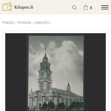
Kitapus.lt
0
PRADŽIA
ATVIRUKAI
PANEVĖŽYS