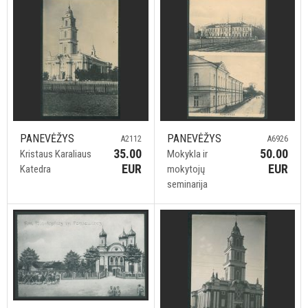
PANEVĖŽYS
PANEVĖŽYS
A2112
A6926
35.00
50.00
Kristaus Karaliaus
Mokykla ir
EUR
EUR
Katedra
mokytojų
seminarija