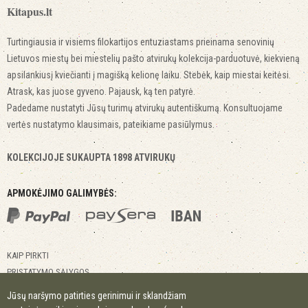
Kitapus.lt
Turtingiausia ir visiems filokartijos entuziastams prieinama senovinių
Lietuvos miestų bei miestelių pašto atvirukų kolekcija-parduotuvė, kiekvieną
apsilankiusį kviečianti į magišką kelionę laiku. Stebėk, kaip miestai keitėsi.
Atrask, kas juose gyveno. Pajausk, ką ten patyrė.
Padedame nustatyti Jūsų turimų atvirukų autentiškumą. Konsultuojame
vertės nustatymo klausimais, pateikiame pasiūlymus.
KOLEKCIJOJE SUKAUPTA 1898 ATVIRUKŲ
APMOKĖJIMO GALIMYBĖS:
KAIP PIRKTI
PRISTATYMO SĄLYGOS
GRĄŽINIMO SĄLYGOS
Jūsų naršymo patirties gerinimui ir sklandžiam
KONTAKTAI