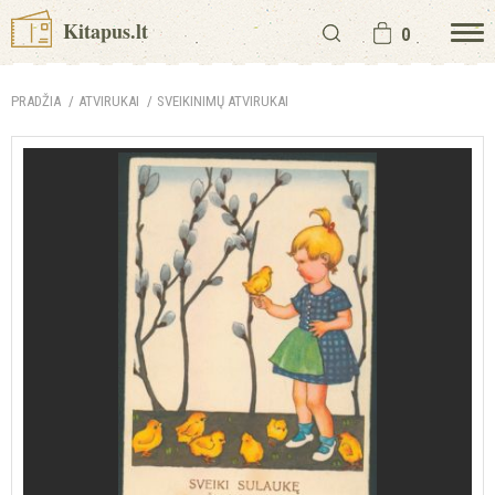
Kitapus.lt
0
PRADŽIA
ATVIRUKAI
SVEIKINIMŲ ATVIRUKAI