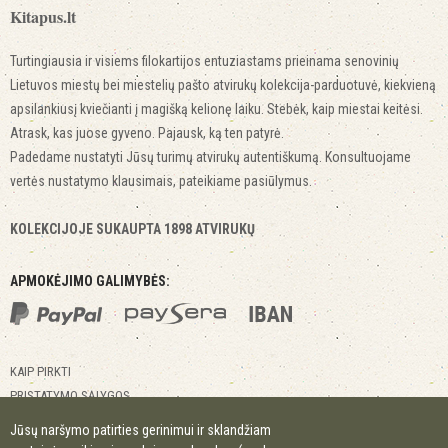
Kitapus.lt
Turtingiausia ir visiems filokartijos entuziastams prieinama senovinių
Lietuvos miestų bei miestelių pašto atvirukų kolekcija-parduotuvė, kiekvieną
apsilankiusį kviečianti į magišką kelionę laiku. Stebėk, kaip miestai keitėsi.
Atrask, kas juose gyveno. Pajausk, ką ten patyrė.
Padedame nustatyti Jūsų turimų atvirukų autentiškumą. Konsultuojame
vertės nustatymo klausimais, pateikiame pasiūlymus.
KOLEKCIJOJE SUKAUPTA 1898 ATVIRUKŲ
APMOKĖJIMO GALIMYBĖS:
KAIP PIRKTI
PRISTATYMO SĄLYGOS
GRĄŽINIMO SĄLYGOS
Jūsų naršymo patirties gerinimui ir sklandžiam
KONTAKTAI