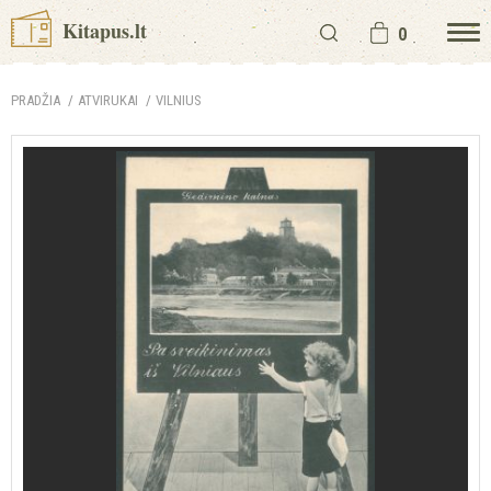
Kitapus.lt
0
PRADŽIA
ATVIRUKAI
VILNIUS