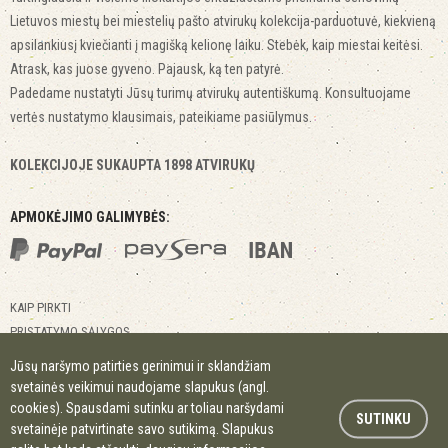
Lietuvos miestų bei miestelių pašto atvirukų kolekcija-parduotuvė, kiekvieną
apsilankiusį kviečianti į magišką kelionę laiku. Stebėk, kaip miestai keitėsi.
Atrask, kas juose gyveno. Pajausk, ką ten patyrė.
Padedame nustatyti Jūsų turimų atvirukų autentiškumą. Konsultuojame
vertės nustatymo klausimais, pateikiame pasiūlymus.
KOLEKCIJOJE SUKAUPTA 1898 ATVIRUKŲ
APMOKĖJIMO GALIMYBĖS:
KAIP PIRKTI
PRISTATYMO SĄLYGOS
GRĄŽINIMO SĄLYGOS
Jūsų naršymo patirties gerinimui ir sklandžiam
KONTAKTAI
svetainės veikimui naudojame slapukus (angl.
MIESTAI MIESTELIAI
cookies). Spausdami sutinku ar toliau naršydami
SUTINKU
svetainėje patvirtinate savo sutikimą. Slapukus