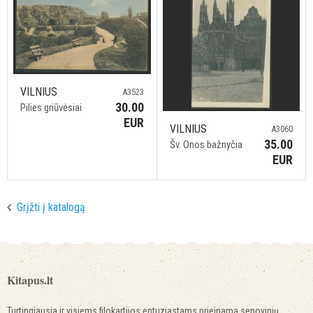
VILNIUS
A3523
30.00
Pilies griūvėsiai
EUR
VILNIUS
A3060
35.00
Šv. Onos bažnyčia
EUR
Grįžti į katalogą
Kitapus.lt
Turtingiausia ir visiems filokartijos entuziastams prieinama senovinių