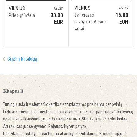
VILNIUS
VILNIUS
A5049
A3523
15.00
30.00
Šv. Teresės
Pilies griūvėsiai
EUR
EUR
bažnyčia ir Aušros
vartai
Grįžti į katalogą
Kitapus.lt
Turtingiausia ir visiems filokartijos entuziastams prieinama senovinių
Lietuvos miestų bei miestelių pašto atvirukų kolekcija-parduotuvė, kiekvieną
apsilankiusį kviečianti į magišką kelionę laiku. Stebėk, kaip miestai keitėsi.
Atrask, kas juose gyveno. Pajausk, ką ten patyrė.
Padedame nustatyti Jūsų turimų atvirukų autentiškumą. Konsultuojame