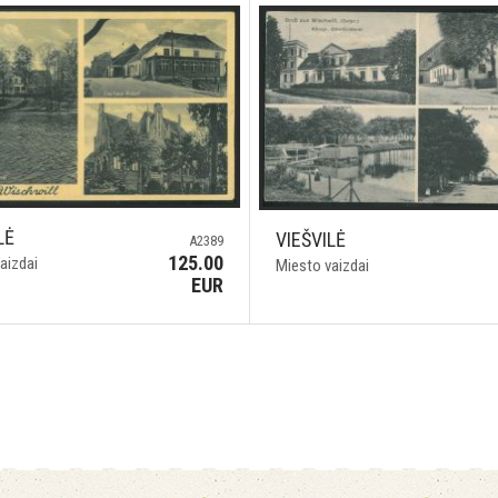
LĖ
VIEŠVILĖ
A2389
125.00
aizdai
Miesto vaizdai
EUR