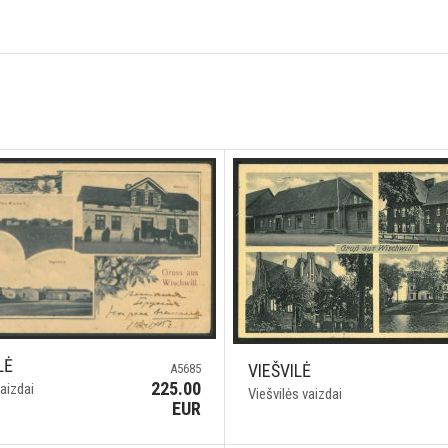
LĖ
VIEŠVILĖ
A5685
225.00
aizdai
Viešvilės vaizdai
EUR