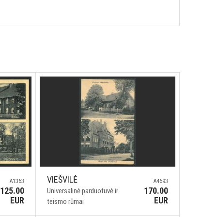
VIEŠVILĖ
A1363
A4693
125.00
170.00
Universalinė parduotuvė ir
EUR
EUR
teismo rūmai