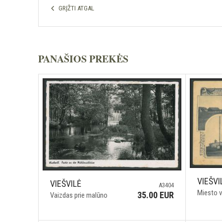
GRĮŽTI ATGAL
PANAŠIOS PREKĖS
VIEŠVI
VIEŠVILĖ
A3404
Miesto v
35.00 EUR
Vaizdas prie malūno