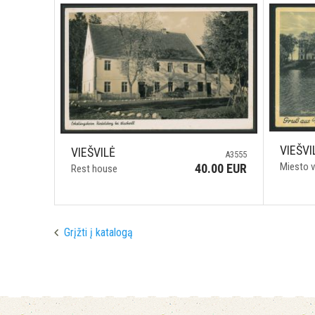
VIEŠVI
VIEŠVILĖ
A3555
Miesto v
40.00 EUR
Rest house
Grįžti į katalogą