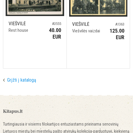
VIEŠVILĖ
VIEŠVILĖ
A3555
A1363
40.00
125.00
Rest house
Viešvilės vaizdai
EUR
EUR
Grįžti į katalogą
Kitapus.lt
Turtingiausia ir visiems filokartijos entuziastams prieinama senovinių
Lietuvos miestų bei miestelių pašto atvirukų kolekcija-parduotuvė, kiekvieną