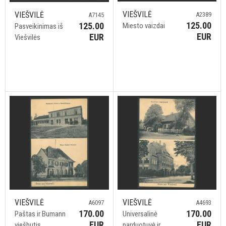
VIEŠVILĖ
VIEŠVILĖ
A2389
A7145
125.00
125.00
Miesto vaizdai
Pasveikinimas iš
EUR
EUR
Viešvilės
VIEŠVILĖ
VIEŠVILĖ
A6097
A4693
170.00
170.00
Paštas ir Bumann
Universalinė
EUR
EUR
viešbutis
parduotuvė ir