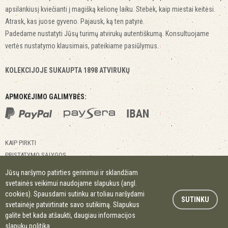
apsilankiusį kviečianti į magišką kelionę laiku. Stebėk, kaip miestai keitėsi.
Atrask, kas juose gyveno. Pajausk, ką ten patyrė.
Padedame nustatyti Jūsų turimų atvirukų autentiškumą. Konsultuojame
vertės nustatymo klausimais, pateikiame pasiūlymus.
KOLEKCIJOJE SUKAUPTA 1898 ATVIRUKŲ
APMOKĖJIMO GALIMYBĖS:
KAIP PIRKTI
PRISTATYMO SĄLYGOS
GRĄŽINIMO SĄLYGOS
Jūsų naršymo patirties gerinimui ir sklandžiam
KONTAKTAI
svetainės veikimui naudojame slapukus (angl.
MIESTAI MIESTELIAI
cookies). Spausdami sutinku ar toliau naršydami
SUTINKU
svetainėje patvirtinate savo sutikimą. Slapukus
galite bet kada atšaukti, daugiau informacijos
© 2017 Kitapus.lt. Visos teisės saugomos.
slapukų politika
.