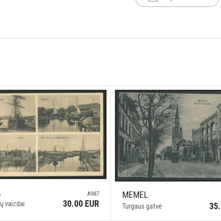
L
MEMEL
A987
30.00 EUR
ų vaizdai
35
Turgaus gatvė