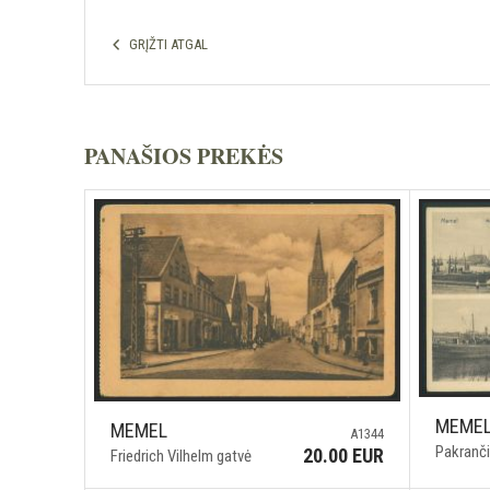
GRĮŽTI ATGAL
PANAŠIOS PREKĖS
MEME
MEMEL
A1344
Pakranči
20.00 EUR
Friedrich Vilhelm gatvė