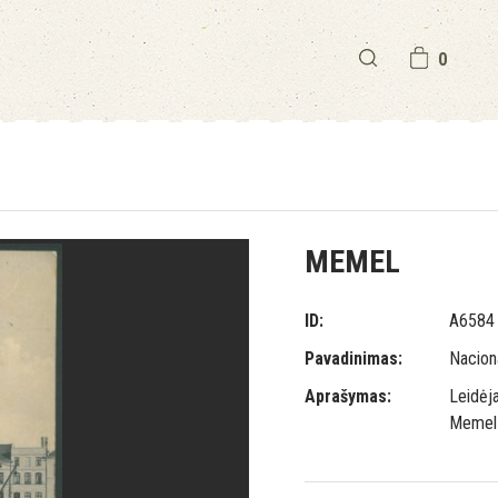
0
MEMEL
ID:
A6584
Pavadinimas:
Naciona
Aprašymas:
Leidėja
Memel