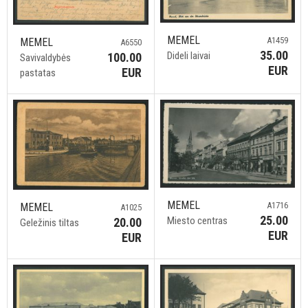
MEMEL
A1459
MEMEL
A6550
35.00
Dideli laivai
100.00
Savivaldybės
EUR
EUR
pastatas
MEMEL
A1716
MEMEL
A1025
25.00
Miesto centras
20.00
Geležinis tiltas
EUR
EUR