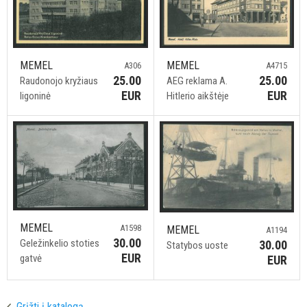
MEMEL
MEMEL
A306
A4715
25.00
25.00
Raudonojo kryžiaus
AEG reklama A.
EUR
EUR
ligoninė
Hitlerio aikštėje
MEMEL
A1598
MEMEL
A1194
30.00
Geležinkelio stoties
30.00
Statybos uoste
EUR
gatvė
EUR
Grįžti į katalogą