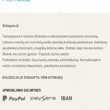
Kitapus.lt
Turtingiausia ir visiems filokartijos entuziastams prieinama senovinių
Lietuvos miestų bei miestelių pašto atvirukų kolekcija-parduotuvė, kiekvieną
apsilankiusį kviečianti į magišką kelionę laiku. Stebėk, kaip miestai keitėsi.
Atrask, kas juose gyveno. Pajausk, ką ten patyrė.
Padedame nustatyti Jūsų turimų atvirukų autentiškumą. Konsultuojame
vertės nustatymo klausimais, pateikiame pasiūlymus.
KOLEKCIJOJE SUKAUPTA 1898 ATVIRUKŲ
APMOKĖJIMO GALIMYBĖS: