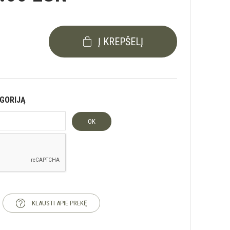
Į KREPŠELĮ
EGORIJĄ
OK
KLAUSTI APIE PREKĘ