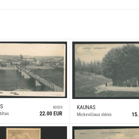
AS
KAUNAS
A3020
22.00 EUR
tiltas
15
Mickevičiaus slėnis