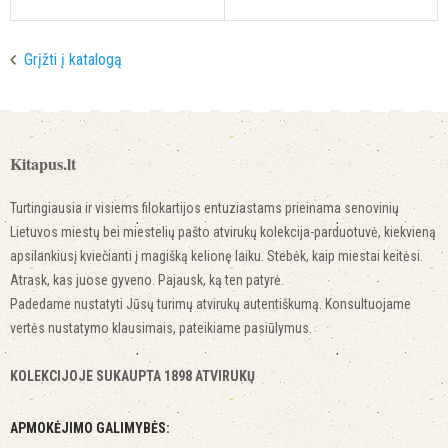
Grįžti į katalogą
Kitapus.lt
Turtingiausia ir visiems filokartijos entuziastams prieinama senovinių
Lietuvos miestų bei miestelių pašto atvirukų kolekcija-parduotuvė, kiekvieną
apsilankiusį kviečianti į magišką kelionę laiku. Stebėk, kaip miestai keitėsi.
Atrask, kas juose gyveno. Pajausk, ką ten patyrė.
Padedame nustatyti Jūsų turimų atvirukų autentiškumą. Konsultuojame
vertės nustatymo klausimais, pateikiame pasiūlymus.
KOLEKCIJOJE SUKAUPTA 1898 ATVIRUKŲ
APMOKĖJIMO GALIMYBĖS: