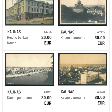
KAUNAS
KAUNAS
A3295
A6965
20.00
30.00
Reicho bankas
Kauno panorama
EUR
EUR
Kaune
KAUNAS
KAUNAS
A2670
A3023
30.00
30.00
Kauno panorama
Kauno panorama
EUR
EUR