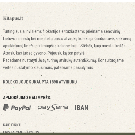
Kitapus.lt
Turtingiausia ir visiems filokartijos entuziastams prieinama senovinių
Lietuvos miestų bei miestelių pašto atvirukų kolekcija-parduotuvė, kiekvieną
apsilankiusį kviečianti į magišką kelionę laiku. Stebėk, kaip miestai keitėsi.
Atrask, kas juose gyveno. Pajausk, ką ten patyrė.
Padedame nustatyti Jūsų turimų atvirukų autentiškumą. Konsultuojame
vertės nustatymo klausimais, pateikiame pasiūlymus.
KOLEKCIJOJE SUKAUPTA 1898 ATVIRUKŲ
APMOKĖJIMO GALIMYBĖS:
KAIP PIRKTI
PRISTATYMO SĄLYGOS