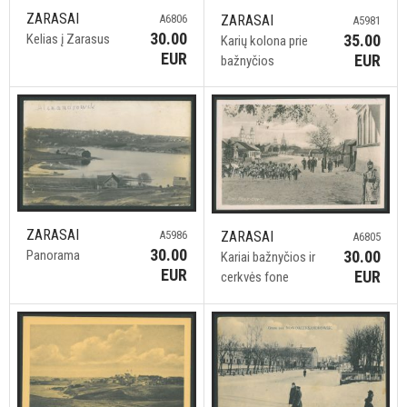
ZARASAI
A6806
ZARASAI
A5981
30.00
Kelias į Zarasus
35.00
Karių kolona prie
EUR
EUR
bažnyčios
ZARASAI
A5986
ZARASAI
A6805
30.00
Panorama
30.00
Kariai bažnyčios ir
EUR
EUR
cerkvės fone