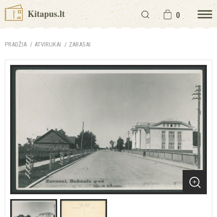
Kitapus.lt
0
PRADŽIA
ATVIRUKAI
ZARASAI