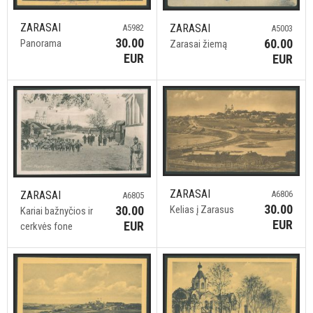
ZARASAI
ZARASAI
A5982
A5003
30.00
60.00
Panorama
Zarasai žiemą
EUR
EUR
ZARASAI
ZARASAI
A6806
A6805
30.00
30.00
Kelias į Zarasus
Kariai bažnyčios ir
EUR
EUR
cerkvės fone