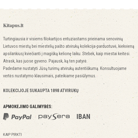
Kitapus.lt
Turtingiausia ir visiems filokartijos entuziastams prieinama senovinių
Lietuvos miestų bei miestelių pašto atvirukų kolekcija-parduotuvė, kiekvieną
apsilankiusį kviečianti į magišką kelionę laiku. Stebėk, kaip miestai keitėsi.
Atrask, kas juose gyveno. Pajausk, ką ten patyrė.
Padedame nustatyti Jūsų turimų atvirukų autentiškumą. Konsultuojame
vertės nustatymo klausimais, pateikiame pasiūlymus.
KOLEKCIJOJE SUKAUPTA 1898 ATVIRUKŲ
APMOKĖJIMO GALIMYBĖS:
KAIP PIRKTI