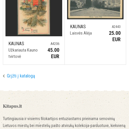
KAUNAS
A2443
25.00
Laisvės Alėja
EUR
KAUNAS
A4206
45.00
Užkariauta Kauno
EUR
tvirtovė
Grįžti į katalogą
Kitapus.lt
Turtingiausia ir visiems filokartijos entuziastams prieinama senovinių
Lietuvos miestų bei miestelių pašto atvirukų kolekcija-parduotuvė, kiekvieną