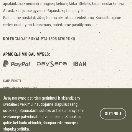
apsilankiusį kviečianti į magišką kelionę laiku. Stebėk, kaip miestai keitėsi.
Atrask, kas juose gyveno. Pajausk, ką ten patyrė.
Padedame nustatyti Jūsų turimų atvirukų autentiškumą. Konsultuojame
vertės nustatymo klausimais, pateikiame pasiūlymus.
KOLEKCIJOJE SUKAUPTA 1898 ATVIRUKŲ
APMOKĖJIMO GALIMYBĖS:
KAIP PIRKTI
PRISTATYMO SĄLYGOS
GRĄŽINIMO SĄLYGOS
Jūsų naršymo patirties gerinimui ir sklandžiam
KONTAKTAI
svetainės veikimui naudojame slapukus (angl.
MIESTAI MIESTELIAI
cookies). Spausdami sutinku ar toliau naršydami
SUTINKU
svetainėje patvirtinate savo sutikimą. Slapukus
galite bet kada atšaukti, daugiau informacijos
© 2017 Kitapus.lt. Visos teisės saugomos.
slapukų politika
.
Slapukų politika
Privatumo politika