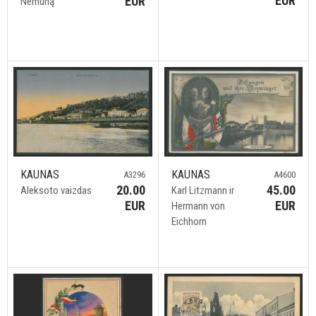
EUR
EUR
Nemuną
KAUNAS
KAUNAS
A3296
A4600
20.00
45.00
Aleksoto vaizdas
Karl Litzmann ir
EUR
EUR
Hermann von
Eichhorn