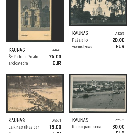
KAUNAS
A4286
20.00
Pažaislio
EUR
vienuolynas
KAUNAS
A4440
25.00
Šv. Petro ir Povilo
EUR
arkikatedra
KAUNAS
KAUNAS
A2576
A5591
30.00
15.00
Kauno panorama
Laikinas tiltas per