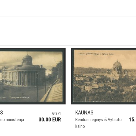
AS
KAUNAS
A4371
30.00 EUR
15
mo ministerija
Bendras reginys iš Vytauto
kalno