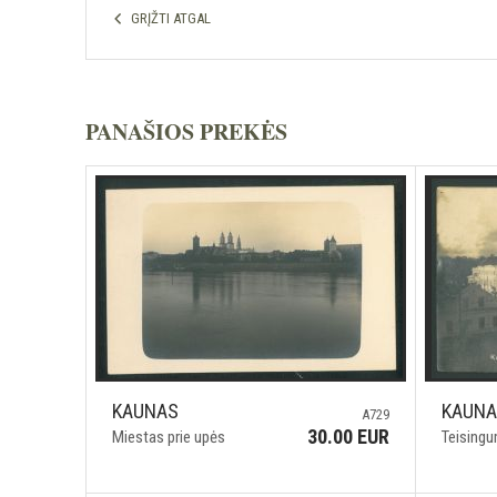
GRĮŽTI ATGAL
PANAŠIOS PREKĖS
KAUNAS
KAUN
A729
30.00 EUR
Miestas prie upės
Teisingu