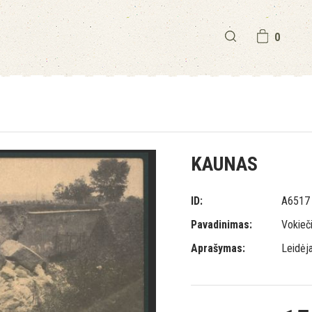
0
KAUNAS
ID:
A6517
Pavadinimas:
Vokieči
Aprašymas:
Leidėja