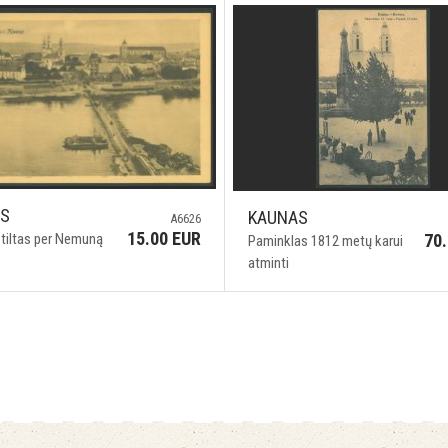
AS
KAUNAS
A6626
15.00 EUR
 tiltas per Nemuną
70
Paminklas 1812 metų karui
atminti