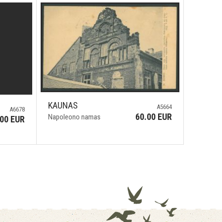
KAUNAS
A5664
A6678
60.00 EUR
Napoleono namas
.00 EUR