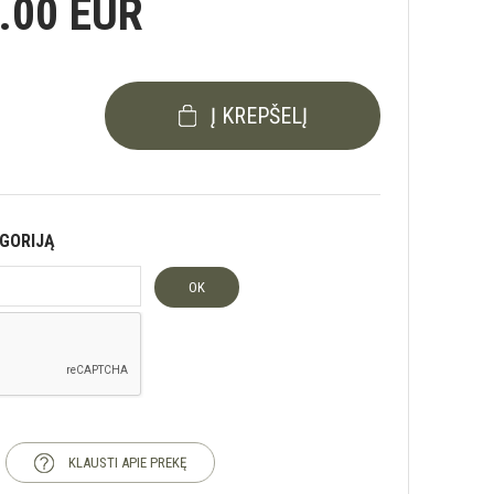
.00 EUR
Į KREPŠELĮ
EGORIJĄ
OK
KLAUSTI APIE PREKĘ