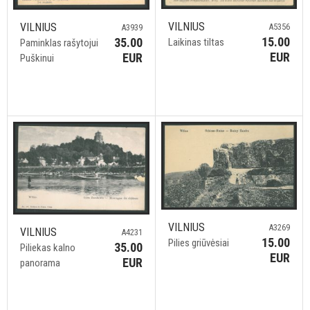
VILNIUS
VILNIUS
A5356
A3939
15.00
35.00
Laikinas tiltas
Paminklas rašytojui
EUR
EUR
Puškinui
VILNIUS
A3269
VILNIUS
A4231
15.00
Pilies griūvėsiai
35.00
Piliekas kalno
EUR
EUR
panorama