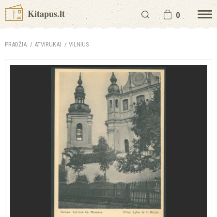
Kitapus.lt
0
PRADŽIA
ATVIRUKAI
VILNIUS