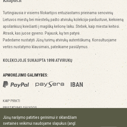
Kitapus.lt
Turtingiausia ir visiems filokartijos entuziastams prieinama senovinių
Lietuvos miestų bei miestelių pašto atvirukų kolekcija-parduotuvė, kiekvieną
apsilankiusį kviečianti į magišką kelionę laiku. Stebėk, kaip miestai keitėsi.
Atrask, kas juose gyveno. Pajausk, ką ten patyrė.
Padedame nustatyti Jūsų turimų atvirukų autentiškumą. Konsultuojame
vertės nustatymo klausimais, pateikiame pasiūlymus.
KOLEKCIJOJE SUKAUPTA 1898 ATVIRUKŲ
APMOKĖJIMO GALIMYBĖS:
KAIP PIRKTI
PRISTATYMO SĄLYGOS
GRĄŽINIMO SĄLYGOS
Jūsų naršymo patirties gerinimui ir sklandžiam
KONTAKTAI
svetainės veikimui naudojame slapukus (angl.