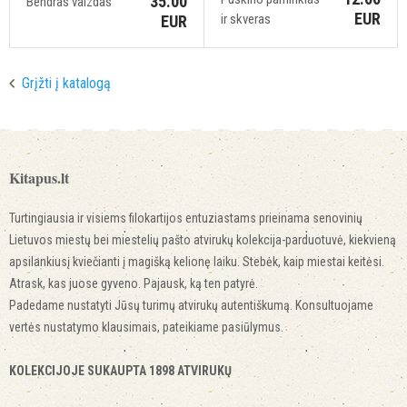
35.00
Bendras vaizdas
EUR
ir skveras
EUR
Grįžti į katalogą
Kitapus.lt
Turtingiausia ir visiems filokartijos entuziastams prieinama senovinių
Lietuvos miestų bei miestelių pašto atvirukų kolekcija-parduotuvė, kiekvieną
apsilankiusį kviečianti į magišką kelionę laiku. Stebėk, kaip miestai keitėsi.
Atrask, kas juose gyveno. Pajausk, ką ten patyrė.
Padedame nustatyti Jūsų turimų atvirukų autentiškumą. Konsultuojame
vertės nustatymo klausimais, pateikiame pasiūlymus.
KOLEKCIJOJE SUKAUPTA 1898 ATVIRUKŲ