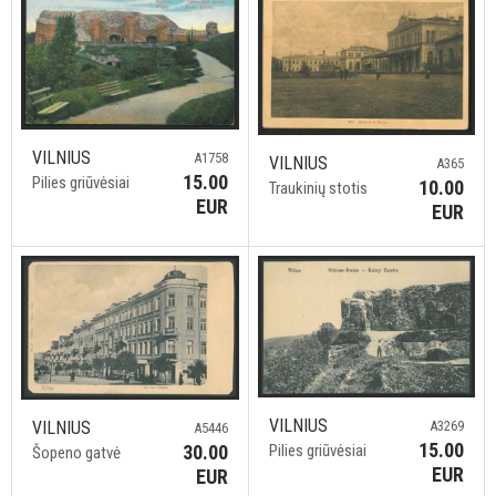
VILNIUS
A1758
VILNIUS
A365
15.00
Pilies griūvėsiai
10.00
Traukinių stotis
EUR
EUR
VILNIUS
A3269
VILNIUS
A5446
15.00
Pilies griūvėsiai
30.00
Šopeno gatvė
EUR
EUR