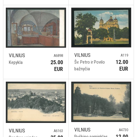
VILNIUS
VILNIUS
A119
A6898
12.00
25.00
Šv. Petro ir Povilo
Kepykla
EUR
EUR
bažnyčia
VILNIUS
A4730
VILNIUS
A6163
12.00
Puškino paminklas