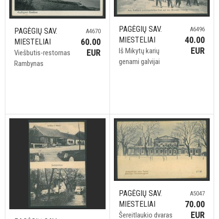
PAGĖGIŲ SAV.
A6496
PAGĖGIŲ SAV.
A4670
40.00
MIESTELIAI
60.00
MIESTELIAI
EUR
Iš Mikytų karių
EUR
Viešbutis-restornas
genami galvijai
Rambynas
PAGĖGIŲ SAV.
A5047
70.00
MIESTELIAI
EUR
Šereitlaukio dvaras