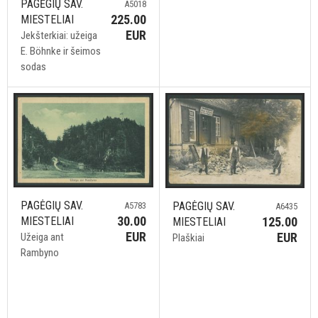
PAGĖGIŲ SAV.
A5018
225.00
MIESTELIAI
EUR
Jekšterkiai: užeiga
E. Böhnke ir šeimos
sodas
PAGĖGIŲ SAV.
PAGĖGIŲ SAV.
A5783
A6435
30.00
125.00
MIESTELIAI
MIESTELIAI
EUR
EUR
Užeiga ant
Plaškiai
Rambyno