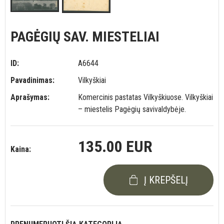
PAGĖGIŲ SAV. MIESTELIAI
ID:
A6644
Pavadinimas:
Vilkyškiai
Aprašymas:
Komercinis pastatas Vilkyškiuose. Vilkyškiai
– miestelis Pagėgių savivaldybėje.
135.00 EUR
Kaina:
Į KREPŠELĮ