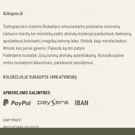
Kitapus.lt
Turtingiausia ir visiems filokartijos entuziastams prieinama senovinių
Lietuvos miestų bei miestelių pašto atvirukų kolekcija-parduotuvė, kiekvieną
apsilankiusį kviečianti į magišką kelionę laiku. Stebėk, kaip miestai keitėsi.
Atrask, kas juose gyveno. Pajausk, ką ten patyrė.
Padedame nustatyti Jūsų turimų atvirukų autentiškumą. Konsultuojame
vertės nustatymo klausimais, pateikiame pasiūlymus.
KOLEKCIJOJE SUKAUPTA 1898 ATVIRUKŲ
APMOKĖJIMO GALIMYBĖS:
KAIP PIRKTI
PRISTATYMO SĄLYGOS
GRĄŽINIMO SĄLYGOS