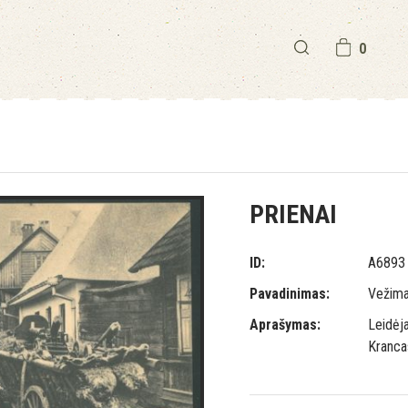
0
PRIENAI
ID:
A6893
Pavadinimas:
Vežima
Aprašymas:
Leidėja
Kranca