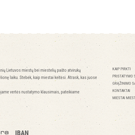
KAIP PIRKTI
inių Lietuvos miestų bei miestelių pašto atvirukų
PRISTATYMO 
lionę laiku. Stebėk, kaip miestai keitėsi. Atrask, kas juose
GRĄŽINIMO S
KONTAKTAI
ojame vertės nustatymo klausimais, pateikiame
MIESTAI MIEST