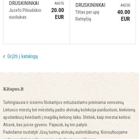
DRUSKININKAI
A6676
DRUSKININKAI
A4250
20.00
Juzefo Pilsudskio
40.00
Tiltas per upę
EUR
suoliukas
EUR
Ratnyčią
Grįžti į katalogą
Kitapus.lt
Turtingiausia ir visiems filokartijos entuziastams prieinama senovinių
Lietuvos miestų bei miestelių pašto atvirukų kolekcija-parduotuvė, kiekvieną
apsilankiusį kviečianti į magišką kelionę laiku. Stebėk, kaip miestai keitėsi.
Atrask, kas juose gyveno. Pajausk, ką ten patyrė.
Padedame nustatyti Jūsų turimų atvirukų autentiškumą. Konsultuojame