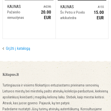
KAUNAS
KAUNAS
A4286
A155
20.00
15.00
Pažaislio
Šv. Petro ir Povilo
EUR
EUR
vienuolynas
arkikatedra
Grįžti į katalogą
Kitapus.lt
Turtingiausia ir visiems filokartijos entuziastams prieinama senovinių
Lietuvos miestų bei miestelių pašto atvirukų kolekcija-parduotuvė, kiekvieną
apsilankiusį kviečianti į magišką kelionę laiku. Stebėk, kaip miestai keitėsi.
Atrask, kas juose gyveno. Pajausk, ką ten patyrė.
Padedame nustatyti Jūsų turimų atvirukų autentiškumą. Konsultuojame