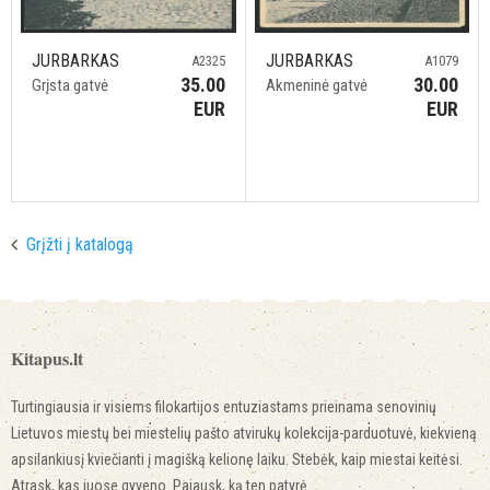
JURBARKAS
JURBARKAS
A2325
A1079
35.00
30.00
Grįsta gatvė
Akmeninė gatvė
EUR
EUR
Grįžti į katalogą
Kitapus.lt
Turtingiausia ir visiems filokartijos entuziastams prieinama senovinių
Lietuvos miestų bei miestelių pašto atvirukų kolekcija-parduotuvė, kiekvieną
apsilankiusį kviečianti į magišką kelionę laiku. Stebėk, kaip miestai keitėsi.
Atrask, kas juose gyveno. Pajausk, ką ten patyrė.