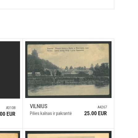
VILNIUS
A4267
A3108
25.00 EUR
Pilies kalnas ir pakrantė
.00 EUR