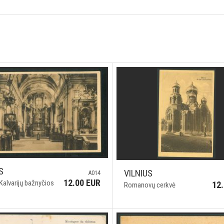
S
VILNIUS
A014
12.00 EUR
 Kalvarijų bažnyčios
12
Romanovų cerkvė