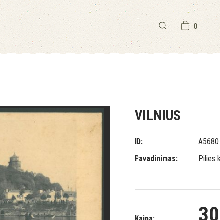
0
VILNIUS
ID:
A5680
Pavadinimas:
Pilies 
30
Kaina: