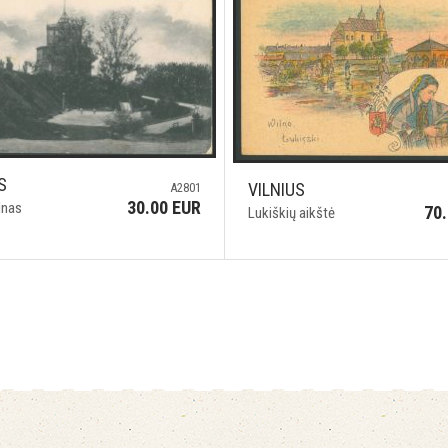
S
VILNIUS
A2801
30.00 EUR
alnas
70
Lukiškių aikštė