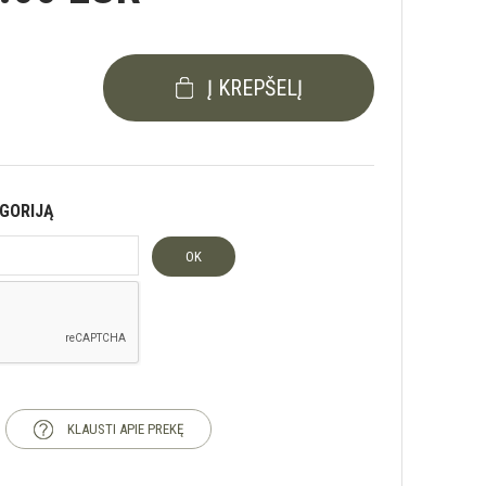
Į KREPŠELĮ
EGORIJĄ
OK
KLAUSTI APIE PREKĘ