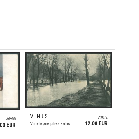
VILNIUS
A3072
A6988
12.00 EUR
Vilnelė prie pilies kalno
.00 EUR