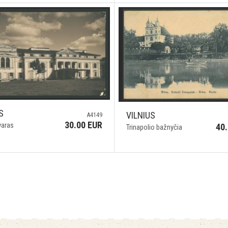
S
VILNIUS
A4149
30.00 EUR
varas
40
Trinapolio bažnyčia