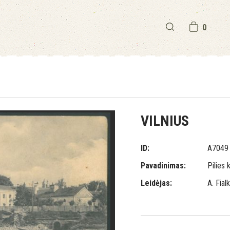
0
VILNIUS
ID:
A7049
Pavadinimas:
Pilies 
Leidėjas:
A. Fialk