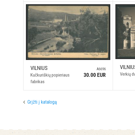
VILNIU
VILNIUS
A6696
Verkių d
30.00 EUR
Kučkuriškių popieriaus
fabrikas
Grįžti į katalogą